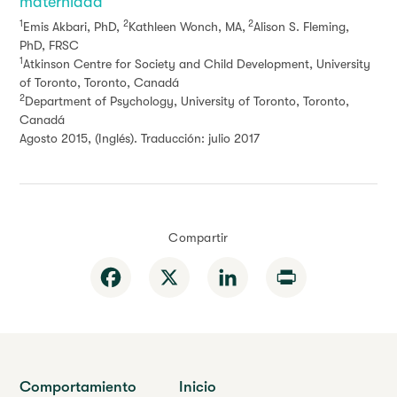
maternidad
1
2
2
Emis Akbari, PhD,
Kathleen Wonch, MA,
Alison S. Fleming,
PhD, FRSC
1
Atkinson Centre for Society and Child Development, University
of Toronto, Toronto, Canadá
2
Department of Psychology, University of Toronto, Toronto,
Canadá
Agosto 2015, (Inglés). Traducción: julio 2017
Compartir
Facebook
X
LinkedIn
Print
Comportamiento
Inicio