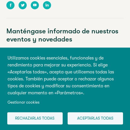
Facebook
Twitter
Youtube
LinkedIn
Manténgase informado de nuestros
eventos y novedades
Su dirección de correo electrónico
Utilizamos cookies esenciales, funcionales y de
rendimiento para mejorar su experiencia. Si elige
Nombre de pila
Apellido
«Aceptarlas todas», acepta que utilicemos todas las
cookies. También puede aceptar o rechazar algunos
tipos de cookies y modificar su consentimiento en
Inscribirse
cualquier momento en «Parámetros».
Gestionar cookies
© 2026 Todos los derechos reservados, Abilio
Condiciones de
RECHAZARLAS TODAS
ACEPTARLAS TODAS
utilización
|
Gestionar cookies