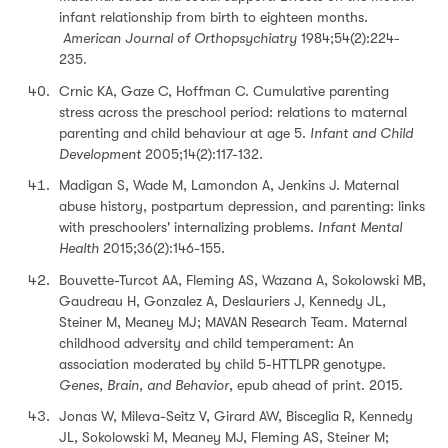
infant relationship from birth to eighteen months.
American Journal of Orthopsychiatry
1984;54(2):224-
235.
Crnic KA, Gaze C, Hoffman C. Cumulative parenting
stress across the preschool period: relations to maternal
parenting and child behaviour at age 5.
Infant and Child
Development
2005;14(2):117-132.
Madigan S, Wade M, Lamondon A, Jenkins J. Maternal
abuse history, postpartum depression, and parenting: links
with preschoolers' internalizing problems.
Infant Mental
Health
2015;36(2):146-155.
Bouvette-Turcot AA, Fleming AS, Wazana A, Sokolowski MB,
Gaudreau H, Gonzalez A, Deslauriers J, Kennedy JL,
Steiner M, Meaney MJ; MAVAN Research Team. Maternal
childhood adversity and child temperament: An
association moderated by child 5-HTTLPR genotype.
Genes, Brain, and Behavior
, epub ahead of print. 2015.
Jonas W, Mileva-Seitz V, Girard AW, Bisceglia R, Kennedy
JL, Sokolowski M, Meaney MJ, Fleming AS, Steiner M;