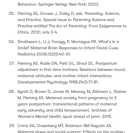
Behaviour
. Springer-Verlag: New York; 2003.
Fleming AS, Grusec J, Daley D, eds.
Parenting, Science,
and Practice. Special Issue to Parenting Science and
Practice entitled The Arc of Parenting: From Epigenomes to
Ethics.
2012; vols 3-4.
Strathearn L, Li J, Fonagy P, Montague PR. What's in a
Smile? Maternal Brain Responses to Infant Facial Cues.
Pediatrics
2008;122(1):40-51.
Fleming AS, Ruble DN, Flett GL, Shaul DL. Postpartum
adjustment in first-time mothers: Relations between mood,
maternal attitudes, and mother-infant interactions.
Developmental Psychology
1988;24(1):71-81.
Agrati D, Brown D, Jonas W, Meaney M, Atkinson L, Steiner
M, Fleming AS. Maternal anxiety from pregnancy to 2
years postpartum: transactional patterns of maternal
early adversity and child temperament.
Archives of
Women’s Mental Health
, epub ahead of print. 2015.
Crinic KA, Greenberg MT, Robinson NM Ragozin AS.
Maternal stress and social support: Effects on the mother-