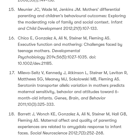
Meunier JC, Wade M, Jenkins JM. Mothers' differential
parenting and children's behavioural outcomes: Exploring
the moderating role of family and social context.
Infant
and Child Development
2012;21(1):107-133.
Chico E, Gonzalez A, Ali N, Steiner M, Fleming AS.
Executive function and mothering: Challenges faced by
teenage mothers.
Developmental
Psychobiology
2014;56(5):1027-1035. doi:
10.1002/dev.21185.
Mileva-Seitz V, Kennedy J, Atkinson L, Steiner M, Levitan R,
Matthews SG, Meaney MJ, Sokolowski MB, Fleming AS.
Serotonin transporter allelic variation in mothers predicts
maternal sensitivity, behavior and attitudes toward 6-
month-old infants.
Genes, Brain, and Behavior
2011;10(3):325-333.
Barrett J, Wonch KE, Gonzalez A, Ali N, Steiner M, Hall GB,
Fleming AS. Maternal affect and quality of parenting
experiences are related to amygdala response to infant
faces.
Social Neuroscience
2012;7(3):252-268.