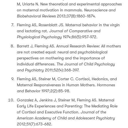
M, Uriarte N. New theoretical and experimental approaches
on maternal motivation in mammals.
Neuroscience and
Biobehavioral Reviews
2013;37(8):1860-1874.
Fleming AS, Rosenblatt JS. Maternal behavior in the virgin
and lactating rat.
Journal of Comparative and
Physiological Psychology
1974;86(5):957-972.
Barrett J, Fleming AS. Annual Research Review: All mothers
are not created equal: neural and psychobiological
perspectives on mothering and the importance of
individual differences.
The Journal of Child Psychology
and Psychiatry
2011;52(4):368-397.
Fleming AS, Steiner M, Corter C. Cortisol, Hedonics, and
Maternal Responsiveness in Human Mothers.
Hormones
and Behavior
1997;2(2):85-98.
Gonzalez A, Jenkins J, Steiner M, Fleming AS. Maternal
Early Life Experiences and Parenting: The Mediating Role
of Cortisol and Executive Function.
Journal of the
American Academy of Child and Adolescent Psychiatry
2012;51(7):673-682.