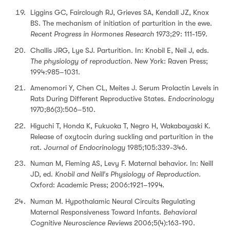
Liggins GC, Fairclough RJ, Grieves SA, Kendall JZ, Knox
BS. The mechanism of initiation of parturition in the ewe.
Recent Progress in Hormones Research
1973;29: 111-159.
Challis JRG, Lye SJ. Parturition. In: Knobil E, Neil J, eds.
The physiology of reproduction
. New York: Raven Press;
1994:985–1031.
Amenomori Y, Chen CL, Meites J. Serum Prolactin Levels in
Rats During Different Reproductive States.
Endocrinology
1970;86(3):506–510.
Higuchi T, Honda K, Fukuoka T, Negro H, Wakabayaski K.
Release of oxytocin during suckling and parturition in the
rat.
Journal of Endocrinology
1985;105:339-346.
Numan M, Fleming AS, Levy F. Maternal behavior. In: Neill
JD, ed.
Knobil and Neill′s Physiology of Reproduction.
Oxford: Academic Press; 2006:1921–1994.
Numan M. Hypothalamic Neural Circuits Regulating
Maternal Responsiveness Toward Infants.
Behavioral
Cognitive Neuroscience Reviews
2006;5(4):163-190.