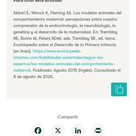
Para citar este artículo:
Akbari E, Wonch K, Fleming AS. Los modelos animales del
comportamiento maternal: percepciones sobre nuestra
comprensión de la endocrinología, la neurobiología, la
genética y el desarrollo de la maternidad. En: Tremblay
RE, Boivin M, Peters RDeV, eds. Tremblay RE, ed. tema.
Enciclopedia sobre el Desarrollo de la Primera Infancia
[en línea].
https://www.enciclopedia-
infantes.com/habilidades-parentales/segun-los-
expertos/los-modelos-animales-del-comportamiento-
maternal
. Publicado: Agosto 2015 (Inglés). Consultado el
8 de agosto de 2026.
Citar est
Compartir
Facebook
X
LinkedIn
Print