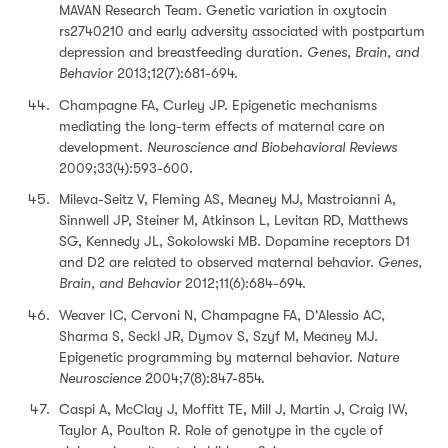
MAVAN Research Team. Genetic variation in oxytocin
rs2740210 and early adversity associated with postpartum
depression and breastfeeding duration.
Genes, Brain, and
Behavior
2013;12(7):681-694.
Champagne FA, Curley JP. Epigenetic mechanisms
mediating the long-term effects of maternal care on
development.
Neuroscience and Biobehavioral Reviews
2009;33(4):593-600.
Mileva-Seitz V, Fleming AS, Meaney MJ, Mastroianni A,
Sinnwell JP, Steiner M, Atkinson L, Levitan RD, Matthews
SG, Kennedy JL, Sokolowski MB. Dopamine receptors D1
and D2 are related to observed maternal behavior.
Genes,
Brain, and Behavior
2012;11(6):684-694.
Weaver IC, Cervoni N, Champagne FA, D'Alessio AC,
Sharma S, Seckl JR, Dymov S, Szyf M, Meaney MJ.
Epigenetic programming by maternal behavior.
Nature
Neuroscience
2004;7(8):847-854.
Caspi A, McClay J, Moffitt TE, Mill J, Martin J, Craig IW,
Taylor A, Poulton R. Role of genotype in the cycle of