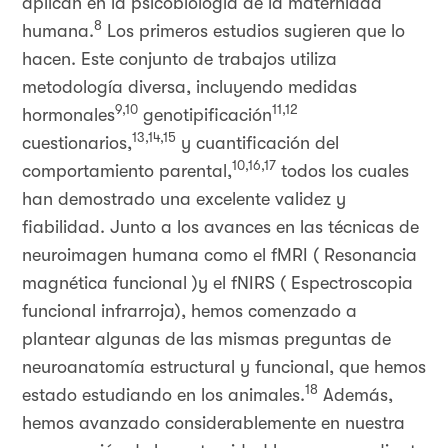
aplican en la psicobiología de la maternidad
8
humana.
Los primeros estudios sugieren que lo
hacen. Este conjunto de trabajos utiliza
metodología diversa, incluyendo medidas
9,10
11,12
hormonales
genotipificación
13,14,15
cuestionarios,
y cuantificación del
10,16,17
comportamiento parental,
todos los cuales
han demostrado una excelente validez y
fiabilidad. Junto a los avances en las técnicas de
neuroimagen humana como el fMRI ( Resonancia
magnética funcional )y el fNIRS ( Espectroscopia
funcional infrarroja), hemos comenzado a
plantear algunas de las mismas preguntas de
neuroanatomía estructural y funcional, que hemos
18
estado estudiando en los animales.
Además,
hemos avanzado considerablemente en nuestra