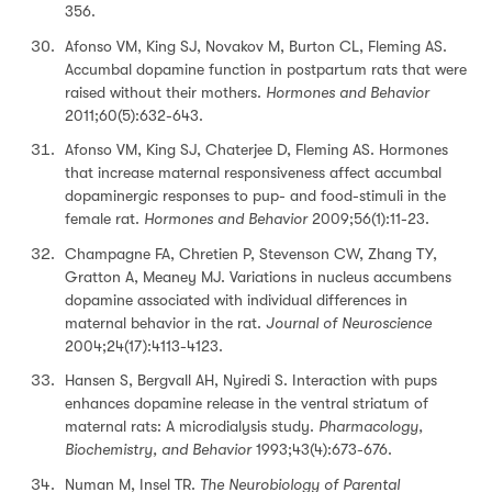
356.
Afonso VM, King SJ, Novakov M, Burton CL, Fleming AS.
Accumbal dopamine function in postpartum rats that were
raised without their mothers.
Hormones and Behavior
2011;60(5):632-643.
Afonso VM, King SJ, Chaterjee D, Fleming AS. Hormones
that increase maternal responsiveness affect accumbal
dopaminergic responses to pup- and food-stimuli in the
female rat.
Hormones and Behavior
2009;56(1):11-23.
Champagne FA, Chretien P, Stevenson CW, Zhang TY,
Gratton A, Meaney MJ. Variations in nucleus accumbens
dopamine associated with individual differences in
maternal behavior in the rat.
Journal of Neuroscience
2004;24(17):4113-4123.
Hansen S, Bergvall AH, Nyiredi S. Interaction with pups
enhances dopamine release in the ventral striatum of
maternal rats: A microdialysis study.
Pharmacology,
Biochemistry, and Behavior
1993;43(4):673-676.
Numan M, Insel TR.
The Neurobiology of Parental