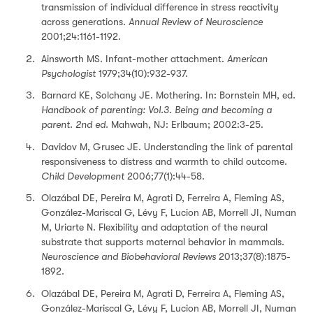
transmission of individual difference in stress reactivity
across generations.
Annual Review of Neuroscience
2001;24:1161-1192.
Ainsworth MS. Infant-mother attachment.
American
Psychologist
1979;34(10):932-937.
Barnard KE, Solchany JE. Mothering. In: Bornstein MH, ed.
Handbook of parenting: Vol.3. Being and becoming a
parent. 2nd ed.
Mahwah, NJ: Erlbaum; 2002:3-25.
Davidov M, Grusec JE. Understanding the link of parental
responsiveness to distress and warmth to child outcome.
Child Development
2006;77(1):44-58.
Olazábal DE, Pereira M, Agrati D, Ferreira A, Fleming AS,
González-Mariscal G, Lévy F, Lucion AB, Morrell JI, Numan
M, Uriarte N. Flexibility and adaptation of the neural
substrate that supports maternal behavior in mammals.
Neuroscience and Biobehavioral Reviews
2013;37(8):1875-
1892.
Olazábal DE, Pereira M, Agrati D, Ferreira A, Fleming AS,
González-Mariscal G, Lévy F, Lucion AB, Morrell JI, Numan