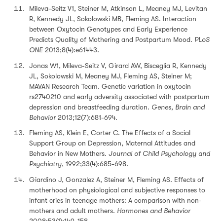
Mileva-Seitz V1, Steiner M, Atkinson L, Meaney MJ, Levitan
R, Kennedy JL, Sokolowski MB, Fleming AS. Interaction
between Oxytocin Genotypes and Early Experience
Predicts Quality of Mothering and Postpartum Mood.
PLoS
ONE
2013;8(4):e61443.
Jonas W1, Mileva-Seitz V, Girard AW, Bisceglia R, Kennedy
JL, Sokolowski M, Meaney MJ, Fleming AS, Steiner M;
MAVAN Research Team. Genetic variation in oxytocin
rs2740210 and early adversity associated with postpartum
depression and breastfeeding duration.
Genes, Brain and
Behavior
2013;12(7):681-694.
Fleming AS, Klein E, Corter C. The Effects of a Social
Support Group on Depression, Maternal Attitudes and
Behavior in New Mothers.
Journal of Child Psychology and
Psychiatry
, 1992;33(4):685-698.
Giardino J, Gonzalez A, Steiner M, Fleming AS. Effects of
motherhood on physiological and subjective responses to
infant cries in teenage mothers: A comparison with non-
mothers and adult mothers.
Hormones and Behavior
2008;53(1):149-158.