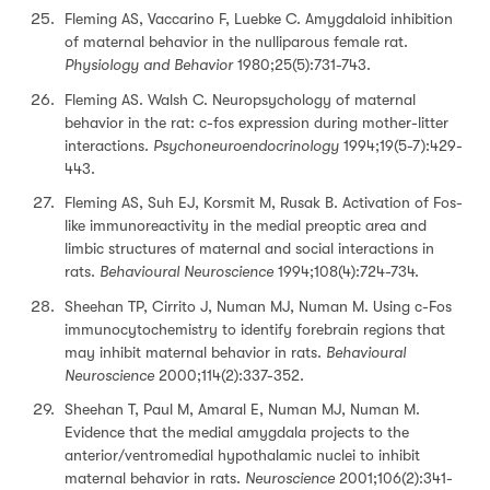
Fleming AS, Vaccarino F, Luebke C. Amygdaloid inhibition
of maternal behavior in the nulliparous female rat.
Physiology and Behavior
1980;25(5):731-743.
Fleming AS. Walsh C. Neuropsychology of maternal
behavior in the rat: c-fos expression during mother-litter
interactions.
Psychoneuroendocrinology
1994;19(5-7):429-
443.
Fleming AS, Suh EJ, Korsmit M, Rusak B. Activation of Fos-
like immunoreactivity in the medial preoptic area and
limbic structures of maternal and social interactions in
rats.
Behavioural Neuroscience
1994;108(4):724-734.
Sheehan TP, Cirrito J, Numan MJ, Numan M. Using c-Fos
immunocytochemistry to identify forebrain regions that
may inhibit maternal behavior in rats.
Behavioural
Neuroscience
2000;114(2):337-352.
Sheehan T, Paul M, Amaral E, Numan MJ, Numan M.
Evidence that the medial amygdala projects to the
anterior/ventromedial hypothalamic nuclei to inhibit
maternal behavior in rats.
Neuroscience
2001;106(2):341-