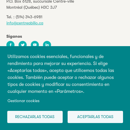
P.O. Box 6128, succursale Centre-ville
Montréal (Québec) H3C 3J7
Tel. :
(514) 343-6981
info@centreabilio.ca
Síganos
Facebook
Twitter
Youtube
LinkedIn
Utilizamos cookies esenciales, funcionales y de
rendimiento para mejorar su experiencia. Si elige
Manténgase informado de nuestros
«Aceptarlas todas», acepta que utilicemos todas las
eventos y novedades
cookies. También puede aceptar o rechazar algunos
tipos de cookies y modificar su consentimiento en
cualquier momento en «Parámetros».
Su dirección de correo electrónico
Gestionar cookies
Nombre de pila
Apellido
RECHAZARLAS TODAS
ACEPTARLAS TODAS