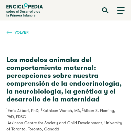
Pasar
Enciclopedia sobre el Desarrollo de la Primera Infancia
al
contenido
principal
VOLVER
Los modelos animales del
comportamiento maternal:
percepciones sobre nuestra
comprensión de la endocrinología,
la neurobiología, la genética y el
desarrollo de la maternidad
1
2
2
Emis Akbari, PhD,
Kathleen Wonch, MA,
Alison S. Fleming,
PhD, FRSC
1
Atkinson Centre for Society and Child Development, University
of Toronto, Toronto, Canadá