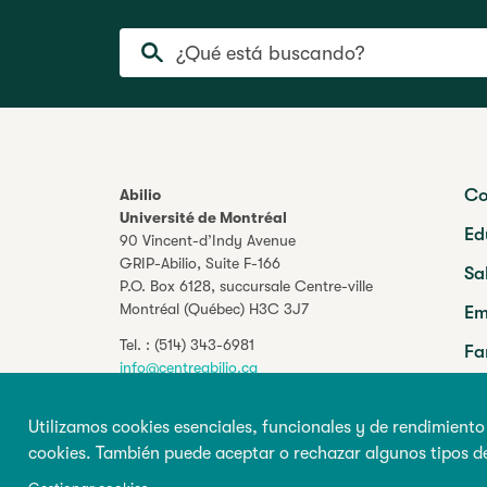
¿Qué está buscando?
Co
Abilio
Université de Montréal
Ed
90 Vincent-d’Indy Avenue
GRIP-Abilio,
Suite F-166
Sa
P.O. Box 6128, succursale Centre-ville
Montréal (Québec) H3C 3J7
Em
Tel. :
(514) 343-6981
Fa
info@centreabilio.ca
Pr
Síganos
Utilizamos cookies esenciales, funcionales y de rendimiento
Facebook
Twitter
Youtube
LinkedIn
cookies. También puede aceptar o rechazar algunos tipos d