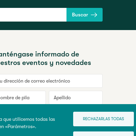
Buscar
nténgase informado de
estros eventos y novedades
dirección de correo electrónico
mbre de pila
Apellido
nscribirse
RECHAZARLAS TODAS
a que utilicemos todas las
 en «Parámetros».