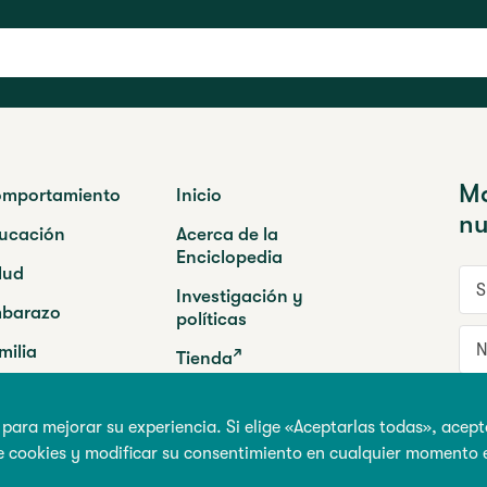
Ma
mportamiento
Inicio
nu
ucación
Acerca de la
Enciclopedia
lud
Su 
Investigación y
barazo
políticas
No
milia
Tienda
ogramas
I
 para mejorar su experiencia. Si elige «Aceptarlas todas», acept
e cookies y modificar su consentimiento en cualquier momento