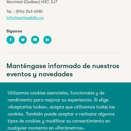
Montréal (Québec) H3C 3J7
Tel. :
(514) 343-6981
info@centreabilio.ca
Síganos
Facebook
Twitter
Youtube
LinkedIn
Manténgase informado de nuestros
eventos y novedades
Su dirección de correo electrónico
Utilizamos cookies esenciales, funcionales y de
rendimiento para mejorar su experiencia. Si elige
Nombre de pila
Apellido
«Aceptarlas todas», acepta que utilicemos todas las
cookies. También puede aceptar o rechazar algunos
tipos de cookies y modificar su consentimiento en
Inscribirse
cualquier momento en «Parámetros».