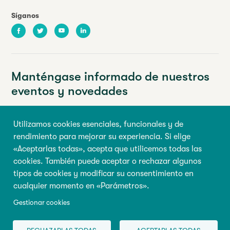
Síganos
Facebook
Twitter
Youtube
LinkedIn
Manténgase informado de nuestros
eventos y novedades
Su dirección de correo electrónico
Utilizamos cookies esenciales, funcionales y de
rendimiento para mejorar su experiencia. Si elige
Nombre de pila
Apellido
«Aceptarlas todas», acepta que utilicemos todas las
cookies. También puede aceptar o rechazar algunos
tipos de cookies y modificar su consentimiento en
Inscribirse
cualquier momento en «Parámetros».
Gestionar cookies
© 2026 Todos los derechos reservados, Abilio
Condiciones de