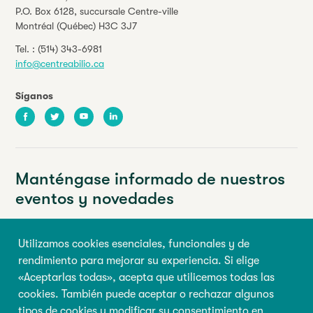
P.O. Box 6128, succursale Centre-ville
Montréal (Québec) H3C 3J7
Tel. :
(514) 343-6981
info@centreabilio.ca
Síganos
Facebook
Twitter
Youtube
LinkedIn
Manténgase informado de nuestros
eventos y novedades
Su dirección de correo electrónico
Utilizamos cookies esenciales, funcionales y de
rendimiento para mejorar su experiencia. Si elige
Nombre de pila
Apellido
«Aceptarlas todas», acepta que utilicemos todas las
cookies. También puede aceptar o rechazar algunos
tipos de cookies y modificar su consentimiento en