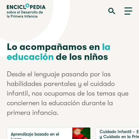
Pasar
Enciclopedia sobre el Desarrollo de la Primera Infancia
al
contenido
principal
Lo acompañamos en
la
educación
de los niños
Desde el lenguaje pasando por las
habilidades parentales y el cuidado
infantil, nos ocupamos de los temas que
conciernen la educación durante la
primera infancia.
Cuidado Infantil – 
Aprendizaje basado en el
y Cuidado en la Pri