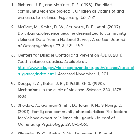
Richters, J. E., and Martinez, P. E. (1993). The NIMH
community violence project: I. Children as victims of and
witnesses to violence.
Psychiatry
, 56, 7-21.
McCart, M., Smith, D. W., Saunders, B. E., et al. (2007).
Do urban adolescence become desensitized to community
violence? Data from a National Survey.
American Journal
of Orthopsychiatry
, 77, 3, 434-442.
Centers for Disease Control and Prevention (CDC, 2011).
Youth violence statistics. Available at:
http://www.cdc.gov/violenceprevention/youthviolence/stats_a
a_glance/index.html
. Accessed November 11, 2011.
Dodge, K. A., Bates, J. E., & Pettit, G. S. (1990).
Mechanisms in the cycle of violence.
Science
, 250, 1678-
1683.
Sheidow, A., Gorman-Smith, D., Tolan, P. H., & Henry, D.
(2001). Family and community characteristics: Risk factors
for violence exposure in inner-city youth.
Journal of
Community Psychology
, 29, 345-360.
Kilpatrick, D. G., Smith, D. W., Saunders, B. E. et al.