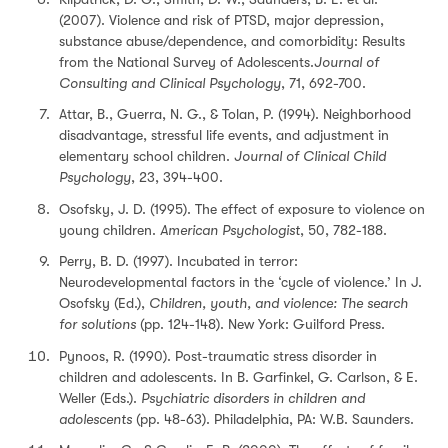
(2007). Violence and risk of PTSD, major depression,
substance abuse/dependence, and comorbidity: Results
from the National Survey of Adolescents.
Journal of
Consulting and Clinical Psychology
, 71, 692-700.
Attar, B., Guerra, N. G., & Tolan, P. (1994). Neighborhood
disadvantage, stressful life events, and adjustment in
elementary school children.
Journal of Clinical Child
Psychology
, 23, 394-400.
Osofsky, J. D. (1995). The effect of exposure to violence on
young children.
American Psychologist
, 50, 782-188.
Perry, B. D. (1997). Incubated in terror:
Neurodevelopmental factors in the ‘cycle of violence.’ In J.
Osofsky (Ed.),
Children, youth, and violence: The search
for solutions
(pp. 124-148). New York: Guilford Press.
Pynoos, R. (1990). Post-traumatic stress disorder in
children and adolescents. In B. Garfinkel, G. Carlson, & E.
Weller (Eds.).
Psychiatric disorders in children and
adolescents
(pp. 48-63). Philadelphia, PA: W.B. Saunders.