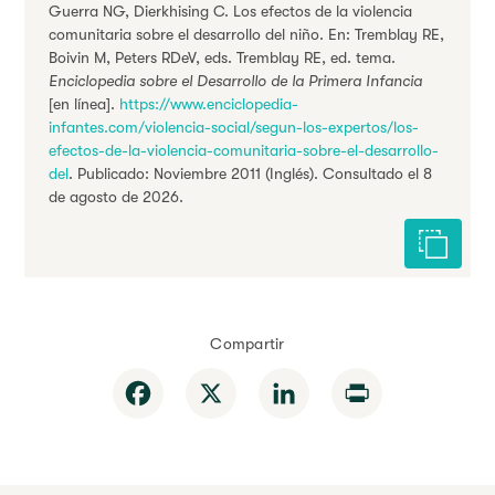
Guerra NG, Dierkhising C. Los efectos de la violencia
comunitaria sobre el desarrollo del niño. En: Tremblay RE,
Boivin M, Peters RDeV, eds. Tremblay RE, ed. tema.
Enciclopedia sobre el Desarrollo de la Primera Infancia
[en línea].
https://www.enciclopedia-
infantes.com/violencia-social/segun-los-expertos/los-
efectos-de-la-violencia-comunitaria-sobre-el-desarrollo-
del
. Publicado: Noviembre 2011 (Inglés). Consultado el 8
de agosto de 2026.
Citar est
Compartir
Facebook
X
LinkedIn
Print