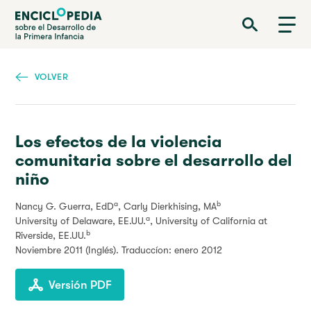
Pasar
Enciclopedia sobre el Desarrollo de la Primera Infancia
al
contenido
principal
VOLVER
Los efectos de la violencia
comunitaria sobre el desarrollo del
niño
a
b
Nancy G. Guerra, EdD
, Carly Dierkhising, MA
a
University of Delaware, EE.UU.
, University of California at
b
Riverside, EE.UU.
Noviembre 2011
(Inglés). Traduccíon: enero 2012
Versión PDF