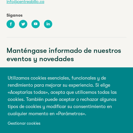
info@centreabilio.ca
Síganos
Facebook
Twitter
Youtube
LinkedIn
Manténgase informado de nuestros
eventos y novedades
Su dirección de correo electrónico
Utilizamos cookies esenciales, funcionales y de
rendimiento para mejorar su experiencia. Si elige
Nombre de pila
Apellido
«Aceptarlas todas», acepta que utilicemos todas las
cookies. También puede aceptar o rechazar algunos
tipos de cookies y modificar su consentimiento en
Inscribirse
cualquier momento en «Parámetros».
Gestionar cookies