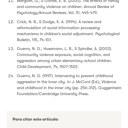
Margolin, G., & Gordis, E. B. (2000). The effects of family
and community violence on children.
Annual Review of
Psychology/Annual Reviews
. Vol. 51, 445-479.
Crick, N. R., & Dodge, K. A. (1994). A review and
reformulation of social information-processing
mechanisms in children’s social adjustment.
Psychological
Bulletin,
115, 74-101.
Guerra, N. G., Huesmann, L. R., & Spindler, A. (2003).
Community violence exposure, social cognition, and
aggression among urban elementary-school children.
Child Development
, 74, 1507-1522.
Guerra, N. G. (1997). Intervening to prevent childhood
aggression in the inner city. In J. McCord (Ed.),
Violence
and childhood in the inner city
(pp. 256-312). Guggenheim
Foundation/Cambridge University Press.
Para citar este artículo: