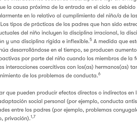
que la causa próxima de la entrada en el ciclo es debido 
ularmente en lo relativo al cumplimiento del niño/a de la
. Los tipos de prácticas de los padres que han sido est
uales del niño incluyen la disciplina irracional, la discip
5
n y una disciplina rígida e inflexible.
A medida que est
núa desarrollándose en el tiempo, se producen aumentos 
oactivas por parte del niño cuando los miembros de la f
as interacciones coercitivas con los(as) hermanos(as)
6
enimiento de los problemas de conducta.
iar que pueden producir efectos directos o indirectos en 
nadaptación social personal (por ejemplo, conducta antis
tades entre los padres (por ejemplo, problemas conyuga
1,7
, privación).