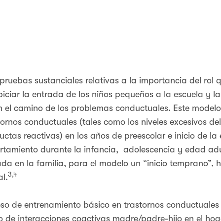
pruebas sustanciales relativas a la importancia del rol q
ciar la entrada de los niños pequeños a la escuela y la
n el camino de los problemas conductuales. Este modelo 
stornos conductuales (tales como los niveles excesivos de
tas reactivas) en los años de preescolar e inicio de la e
tamiento durante la infancia, adolescencia y edad adu
da en la familia, para el modelo un “inicio temprano”, 
3,4
al.
so de entrenamiento básico en trastornos conductuales
vo de interacciones coactivas madre/padre-hijo en el h