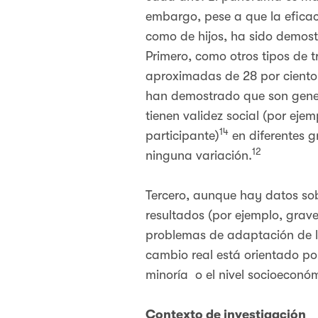
embargo, pese a que la eficac
como de hijos, ha sido demostr
Primero, como otros tipos de 
aproximadas de 28 por ciento
han demostrado que son general
tienen validez social (por eje
14
participante)
en diferentes g
12
ninguna variación.
Tercero, aunque hay datos sobr
resultados (por ejemplo, grav
problemas de adaptación de los
cambio real está orientado por
minoría o el nivel socioeconóm
Contexto de investigación