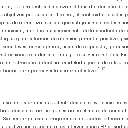
gundo, los terapeutas desplazan el foco de atención de 
os objetivos pro-sociales. Tercero, el contenido de esto
ncipios de aprendizaje social que subyacen en las técnica
definición, monitoreo y seguimiento de la conducta del 
elogios y otras formas de atención parental positiva y s
e sean leves, como ignorar, costo de respuesta, y pausas
strucciones u órdenes claras y a resolver conflictos. Fin
o de instrucción didáctica, modelado, juego de roles, e
8-10
el hogar para promover la crianza efectiva.
el uso de las prácticas sustentadas en la evidencia en es
s basadas en la familia que están en el mercado nunca 
a. Sin embargo, estos programas son usados extensam
positivo con respecto a las intervenciones EP basadas e