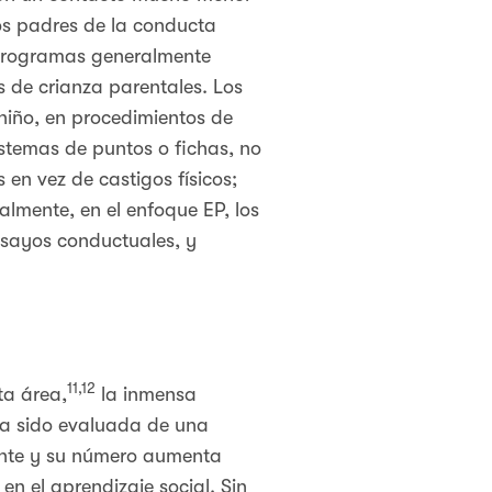
los padres de la conducta
s programas generalmente
s de crianza parentales. Los
niño, en procedimientos de
istemas de puntos o fichas, no
 en vez de castigos físicos;
almente, en el enfoque EP, los
nsayos conductuales, y
11,12
ta área,
la inmensa
ha sido evaluada de una
ente y su número aumenta
n el aprendizaje social. Sin