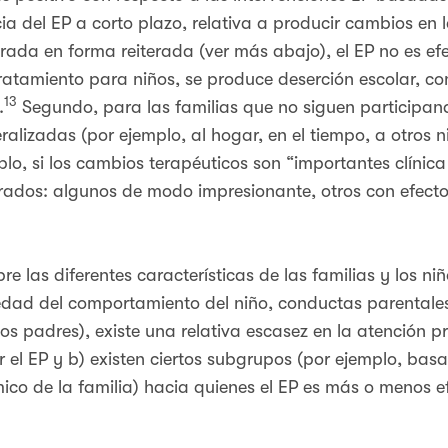
ia del EP a corto plazo, relativa a producir cambios en
ada en forma reiterada (ver más abajo), el EP no es efe
tratamiento para niños, se produce deserción escolar, c
13
.
Segundo, para las familias que no siguen participand
izadas (por ejemplo, al hogar, en el tiempo, a otros ni
mplo, si los cambios terapéuticos son “importantes clínic
rados: algunos de modo impresionante, otros con efecto
e las diferentes características de las familias y los ni
edad del comportamiento del niño, conductas parentales 
 padres), existe una relativa escasez en la atención pr
 el EP y b) existen ciertos subgrupos (por ejemplo, bas
ico de la familia) hacia quienes el EP es más o menos ef