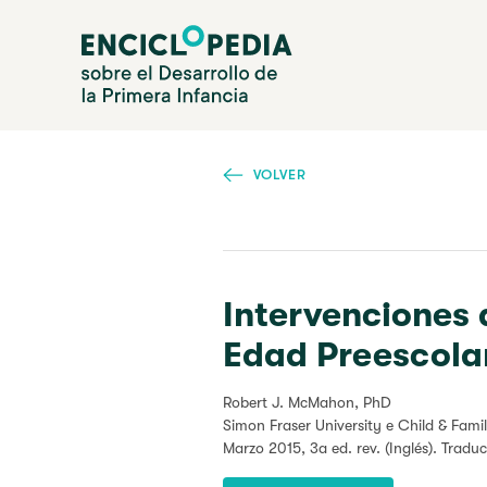
Pasar
Enciclopedia sobre el Desarrollo de la Primera Infanc
al
contenido
principal
VOLVER
Intervenciones 
Edad Preescola
Robert J. McMahon, PhD
Simon Fraser University e Child & Fami
Marzo 2015
, 3a ed. rev. (Inglés). Tradu