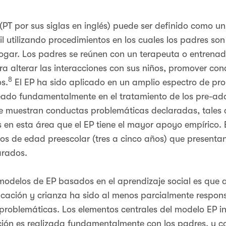
(PT por sus siglas en inglés) puede ser definido como u
l utilizando procedimientos en los cuales los padres s
ogar. Los padres se reúnen con un terapeuta o entrenado
a alterar las interacciones con sus niños, promover cond
8
s.
El EP ha sido aplicado en un amplio espectro de pr
ado fundamentalmente en el tratamiento de los pre-ado
ue muestran conductas problemáticas declaradas, tales 
 en esta área que el EP tiene el mayor apoyo empírico. 
ños de edad preescolar (tres a cinco años) que presentan
arados.
odelos de EP basados en el aprendizaje social es que al
cación y crianza ha sido al menos parcialmente respons
roblemáticas. Los elementos centrales del modelo EP inc
nción es realizada fundamentalmente con los padres, y