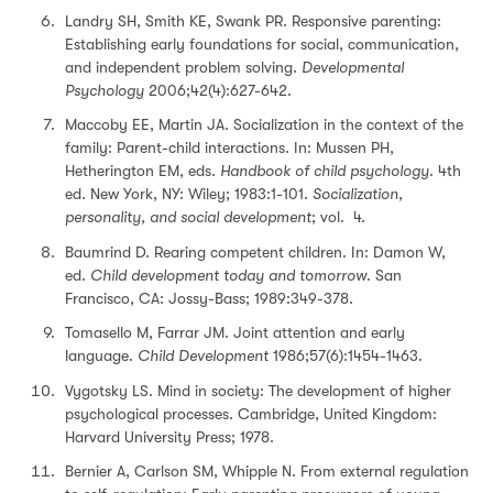
Landry SH, Smith KE, Swank PR. Responsive parenting:
Establishing early foundations for social, communication,
and independent problem solving.
Developmental
Psychology
2006;42(4):627-642.
Maccoby EE, Martin JA. Socialization in the context of the
family: Parent-child interactions. In: Mussen PH,
Hetherington EM, eds.
Handbook of child psychology
. 4th
ed. New York, NY: Wiley; 1983:1-101.
Socialization,
personality, and social development
; vol. 4.
Baumrind D. Rearing competent children. In: Damon W,
ed.
Child development today and tomorrow
. San
Francisco, CA: Jossy-Bass; 1989:349-378.
Tomasello M, Farrar JM. Joint attention and early
language.
Child Development
1986;57(6):1454-1463.
Vygotsky LS. Mind in society: The development of higher
psychological processes. Cambridge, United Kingdom:
Harvard University Press; 1978.
Bernier A, Carlson SM, Whipple N. From external regulation