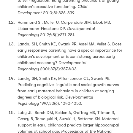
to self-regulation: Early parenting precursors of young
children’s executive functioning.
Child
Development
2010;81:326-339.
Hammond SI, Muller U, Carpendale JIM, Bibok MB,
Liebermann-Finestone DP.
Developmental
Psychology
2012;48(1):271-281.
Landry SH, Smith KE, Swank PR, Assel MA, Vellet S. Does
early responsive parenting have a special importance for
children's development or is consistency across early
childhood necessary?
Developmental
Psychology
2001;37(3):387-403.
Landry SH, Smith KE, Miller-Loncar CL, Swank PR.
Predicting cognitive-linguistic and social growth curves
from early maternal behaviors in children at varying
degrees of biological risk.
Developmental
Psychology
1997;33(6): 1040-1053.
Luby JL, Barch DM, Belden A, Gaffrey MS, Tillman R,
Casey B, Tomoyuki N, Suzuki H, Botteron KN. Maternal
support in early childhood predicts larger hippocampal
volumes at school age.
Proceedings of the National