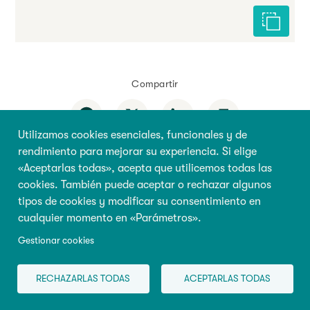
Citar est
Compartir
Facebook
X
LinkedIn
Print
Utilizamos cookies esenciales, funcionales y de
rendimiento para mejorar su experiencia. Si elige
«Aceptarlas todas», acepta que utilicemos todas las
cookies. También puede aceptar o rechazar algunos
tipos de cookies y modificar su consentimiento en
Comportamiento
Inicio
cualquier momento en «Parámetros».
Educación
Acerca de la
Gestionar cookies
Enciclopedia
Salud
Investigación y
RECHAZARLAS TODAS
ACEPTARLAS TODAS
Embarazo
políticas