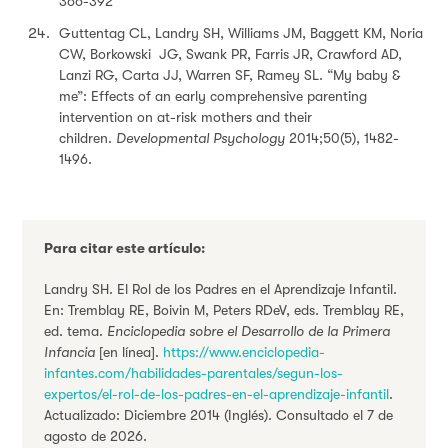
366-392
Guttentag CL, Landry SH, Williams JM, Baggett KM, Noria
CW, Borkowski JG, Swank PR, Farris JR, Crawford AD,
Lanzi RG, Carta JJ, Warren SF, Ramey SL. “My baby &
me”: Effects of an early comprehensive parenting
intervention on at-risk mothers and their
children.
Developmental Psychology
2014;50(5), 1482-
1496.
Para citar este artículo:
Landry SH. El Rol de los Padres en el Aprendizaje Infantil.
En: Tremblay RE, Boivin M, Peters RDeV, eds. Tremblay RE,
ed. tema.
Enciclopedia sobre el Desarrollo de la Primera
Infancia
[en línea].
https://www.enciclopedia-
infantes.com/habilidades-parentales/segun-los-
expertos/el-rol-de-los-padres-en-el-aprendizaje-infantil
.
Actualizado: Diciembre 2014 (Inglés). Consultado el 7 de
agosto de 2026.