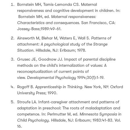
Bornstein MH, Tamis-Lemonda CS. Maternal
responsiveness and cognitive development in children. In:
Bornstein MH, ed.
Maternal responsiveness:
Characteristics and consequences
. San Francisco, CA:
Jossey-Bass;1989:49-61.
Ainsworth M, Blehar M, Waters E, Wall S.
Patterns of
attachment: A psychological study of the Strange
Situation
. Hillsdale, NJ: Erlbaum; 1978.
Grusec JE, Goodnow JJ. Impact of parental discipline
methods on the child's internalization of values: A
reconceptualization of current points of
view.
Developmental Psychology
1994;30(1):1-19.
Rogoff B.
Apprenticeship in Thinking
. New York, NY: Oxford
University Press; 1990.
Stroufe LA. Infant-caregiver attachment and patterns of
adaptation in preschool: The roots of maladaptation and
competence. In: Perlmutter M, ed.
Minnesota Symposia in
Child Psychology
. Hillsdale, NJ: Erlbaum; 1983:41-83. Vol.
16.