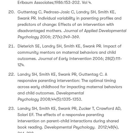
Erlbaum Associates;1986:153-202. Vol 4.
Guttentag C, Pedrosa-Josic C, Landry SH, Smith KE,
Swank PR. Individual variability in parenting profiles and
predictors of change: Effects of an intervention with
disadvantaged mothers.
Journal of Applied Developmental
Psychology
2006; 27(4):349-369.
Dieterich SE, Landry SH, Smith KE, Swank PR. Impact of
community mentors on maternal behaviors and child
outcomes.
Journal of Early Intervention
2006; 28(2):111-
124.
Landry SH, Smith KE, Swank PR, Guttentag C. A
responsive parenting intervention: The optimal timing
across early childhood for impacting maternal behaviors
and child outcomes.
Developmental
Psychology
2008;44(5):1335-1353.
Landry SH, Smith KE, Swank PR, Zucker T, Crawford AD,
Solari EF. The effects of a responsive parenting
intervention on parent-child interactions during shared
book reading.
Developmental Psychology
. 2012;48(4),