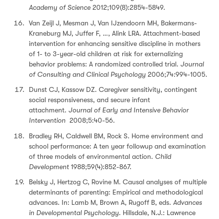
Academy of Science
2012;109(8):2854-5849.
Van Zeijl J, Mesman J, Van IJzendoorn MH, Bakermans-
Kraneburg MJ, Juffer F, …, Alink LRA. Attachment-based
intervention for enhancing sensitive discipline in mothers
of 1- to 3-year-old children at risk for externalizing
behavior problems: A randomized controlled trial.
Journal
of Consulting and Clinical Psychology
2006;74:994-1005.
Dunst CJ, Kassow DZ. Caregiver sensitivity, contingent
social responsiveness, and secure infant
attachment.
Journal of Early and Intensive Behavior
Intervention
2008;5:40-56.
Bradley RH, Caldwell BM, Rock S. Home environment and
school performance: A ten year followup and examination
of three models of environmental action.
Child
Development
1988;59(4):852-867.
Belsky J, Hertzog C, Rovine M. Causal analyses of multiple
determinants of parenting: Empirical and methodological
advances. In: Lamb M, Brown A, Rugoff B, eds.
Advances
in Developmental Psychology
. Hillsdale, N.J.: Lawrence