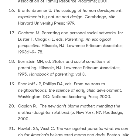
Association of Family Resource Programs; 2001.
Bronfenbrenner U.
The ecology of human development:
experiments by nature and design
. Cambridge, MA:
Harvard University Press; 1979.
Cochran M. Parenting and personal social networks. In:
Luster T, Okagaki L, eds.
Parenting: An ecological
perspective
. Hillsdale, NJ: Lawrence Erlbaum Associates;
1993:149-178.
Bornstein MH, ed.
Status and social conditions of
parenting
. Hillsdale, NJ: Lawrence Erlbaum Associates;
1995.
Handbook of parenting
; vol 3.
Shonkoff JP, Phillips DA, eds.
From neurons to
neighborhoods: the science of early child development
.
Washington, DC: National Academy Press; 2000.
Caplan PJ.
The new don't blame mother: mending the
mother-daughter relationship
. New York, NY: Routledge;
2000.
Hewlett SA, West C.
The war against parents: what we can
do for America's beleaguered moms and dads
. Boston, MA: