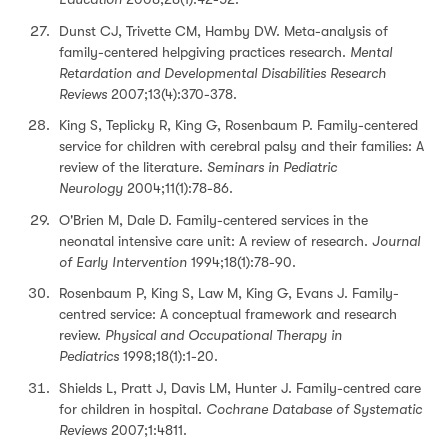
Dunst CJ, Trivette CM, Hamby DW. Meta-analysis of
family-centered helpgiving practices research.
Mental
Retardation and Developmental Disabilities Research
Reviews
2007;13(4):370-378.
King S, Teplicky R, King G, Rosenbaum P. Family-centered
service for children with cerebral palsy and their families: A
review of the literature.
Seminars in Pediatric
Neurology
2004;11(1):78-86.
O'Brien M, Dale D. Family-centered services in the
neonatal intensive care unit: A review of research.
Journal
of Early Intervention
1994;18(1):78-90.
Rosenbaum P, King S, Law M, King G, Evans J. Family-
centred service: A conceptual framework and research
review.
Physical and Occupational Therapy in
Pediatrics
1998;18(1):1-20.
Shields L, Pratt J, Davis LM, Hunter J. Family-centred care
for children in hospital.
Cochrane Database of Systematic
Reviews
2007;1:4811.