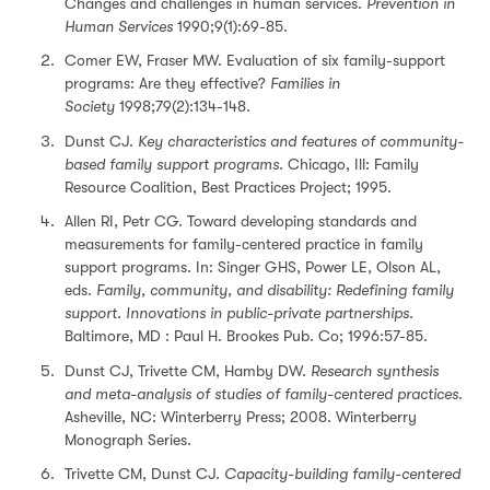
Changes and challenges in human services.
Prevention in
Human Services
1990;9(1):69-85.
Comer EW, Fraser MW. Evaluation of six family-support
programs: Are they effective?
Families in
Society
1998;79(2):134-148.
Dunst CJ.
Key characteristics and features of community-
based family support programs.
Chicago, Ill: Family
Resource Coalition, Best Practices Project; 1995.
Allen RI, Petr CG. Toward developing standards and
measurements for family-centered practice in family
support programs. In: Singer GHS, Power LE, Olson AL,
eds.
Family, community, and disability: Redefining family
support. Innovations in public-private partnerships
.
Baltimore, MD : Paul H. Brookes Pub. Co; 1996:57-85.
Dunst CJ, Trivette CM, Hamby DW.
Research synthesis
and meta-analysis of studies of family-centered practices
.
Asheville, NC: Winterberry Press; 2008. Winterberry
Monograph Series.
Trivette CM, Dunst CJ.
Capacity-building family-centered