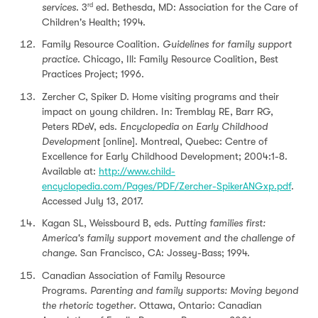
services
. 3
ed. Bethesda, MD: Association for the Care of
rd
Children's Health; 1994.
Family Resource Coalition.
Guidelines for family support
practice
. Chicago, Ill: Family Resource Coalition, Best
Practices Project; 1996.
Zercher C, Spiker D. Home visiting programs and their
impact on young children. In: Tremblay RE, Barr RG,
Peters RDeV, eds.
Encyclopedia on Early Childhood
Development
[online]. Montreal, Quebec: Centre of
Excellence for Early Childhood Development; 2004:1-8.
Available at:
http://www.child-
encyclopedia.com/Pages/PDF/Zercher-SpikerANGxp.pdf
.
Accessed July 13, 2017.
Kagan SL, Weissbourd B, eds.
Putting families first:
America's family support movement and the challenge of
change
. San Francisco, CA: Jossey-Bass; 1994.
Canadian Association of Family Resource
Programs.
Parenting and family supports: Moving beyond
the rhetoric together
. Ottawa, Ontario: Canadian