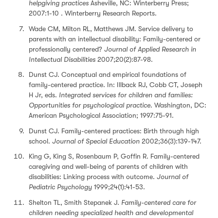
helpgiving practices
Asheville, NC: Winterberry Press;
2007:1-10 . Winterberry Research Reports.
Wade CM, Milton RL, Matthews JM. Service delivery to
parents with an intellectual disability: Family-centered or
professionally centered?
Journal of Applied Research in
Intellectual Disabilities
2007;20(2):87-98.
Dunst CJ. Conceptual and empirical foundations of
family-centered practice. In: Illback RJ, Cobb CT, Joseph
H Jr, eds.
Integrated services for children and families:
Opportunities for psychological practice
. Washington, DC:
American Psychological Association; 1997:75-91.
Dunst CJ. Family-centered practices: Birth through high
school.
Journal of Special Education
2002;36(3):139-147.
King G, King S, Rosenbaum P, Goffin R. Family-centered
caregiving and well-being of parents of children with
disabilities: Linking process with outcome.
Journal of
Pediatric Psychology
1999;24(1):41-53.
Shelton TL, Smith Stepanek J.
Family-centered care for
children needing specialized health and developmental