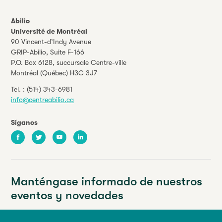
Abilio
Université de Montréal
90 Vincent-d’Indy Avenue
GRIP-Abilio,
Suite F-166
P.O. Box 6128, succursale Centre-ville
Montréal (Québec) H3C 3J7
Tel. :
(514) 343-6981
info@centreabilio.ca
Síganos
Facebook
Twitter
Youtube
LinkedIn
Manténgase informado de nuestros
eventos y novedades
Su dirección de correo electrónico