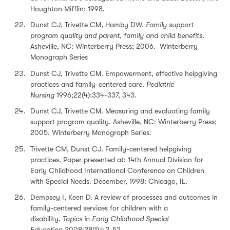
Houghton Mifflin; 1998.
Dunst CJ, Trivette CM, Hamby DW.
Family support
program quality and parent, family and child benefits
.
Asheville, NC: Winterberry Press; 2006. Winterberry
Monograph Series
Dunst CJ, Trivette CM. Empowerment, effective helpgiving
practices and family-centered care.
Pediatric
Nursing
1996;22(4):334-337, 343.
Dunst CJ, Trivette CM. Measuring and evaluating family
support program quality. Asheville, NC: Winterberry Press;
2005. Winterberry Monograph Series.
Trivette CM, Dunst CJ. Family-centered helpgiving
practices. Paper presented at: 14th Annual Division for
Early Childhood International Conference on Children
with Special Needs. December, 1998: Chicago, IL.
Dempsey I, Keen D. A review of processes and outcomes in
family-centered services for children with a
disability.
Topics in Early Childhood Special
Education
2008;28(1):42-52.