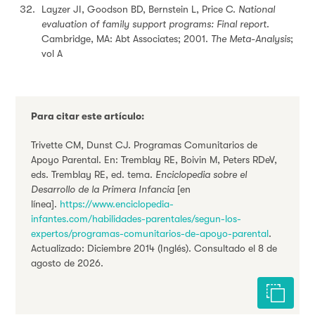
Layzer JI, Goodson BD, Bernstein L, Price C.
National
evaluation of family support programs: Final report
.
Cambridge, MA: Abt Associates; 2001.
The Meta-Analysis
;
vol A
Para citar este artículo:
Trivette CM, Dunst CJ. Programas Comunitarios de
Apoyo Parental. En: Tremblay RE, Boivin M, Peters RDeV,
eds. Tremblay RE, ed. tema.
Enciclopedia sobre el
Desarrollo de la Primera Infancia
[en
línea].
https://www.enciclopedia-
infantes.com/habilidades-parentales/segun-los-
expertos/programas-comunitarios-de-apoyo-parental
.
Actualizado: Diciembre 2014 (Inglés). Consultado el 8 de
agosto de 2026.
Citar est