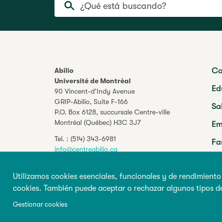
¿Qué está buscando?
Co
Abilio
Université de Montréal
Ed
90 Vincent-d’Indy Avenue
GRIP-Abilio,
Suite F-166
Sa
P.O. Box 6128, succursale Centre-ville
Montréal (Québec) H3C 3J7
Em
Tel. :
(514) 343-6981
Fa
info@centreabilio.ca
Pr
Síganos
Utilizamos cookies esenciales, funcionales y de rendimiento
Facebook
Twitter
Youtube
LinkedIn
cookies. También puede aceptar o rechazar algunos tipos d
Gestionar cookies
© 2026 Todos los derechos reservados, Abilio
Condicio