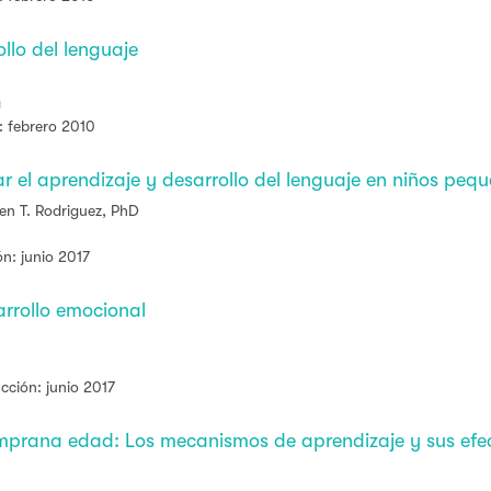
llo del lenguaje
á
: febrero 2010
ar el aprendizaje y desarrollo del lenguaje en niños peq
een T. Rodriguez, PhD
ón: junio 2017
arrollo emocional
ucción: junio 2017
temprana edad: Los mecanismos de aprendizaje y sus efe