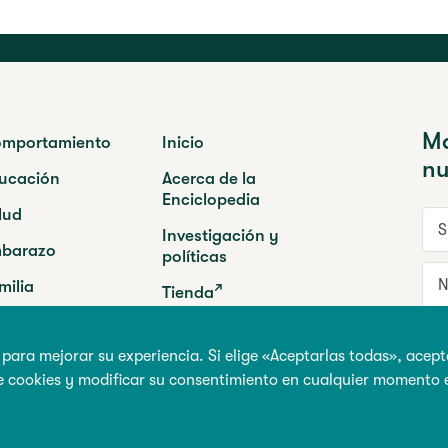
Ma
mportamiento
Inicio
nu
ucación
Acerca de la
Enciclopedia
lud
Su 
Investigación y
barazo
políticas
No
milia
Tienda
ogramas
I
 para mejorar su experiencia. Si elige «Aceptarlas todas», acept
e cookies y modificar su consentimiento en cualquier momento
nes de utilización
|
Gestionar cookies