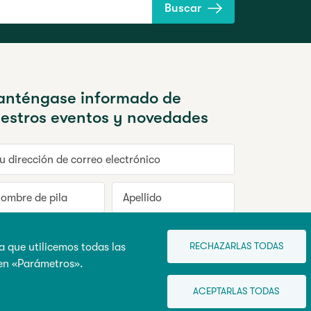
Buscar
nténgase informado de
estros eventos y novedades
dirección de correo electrónico
mbre de pila
Apellido
nscribirse
RECHAZARLAS TODAS
a que utilicemos todas las
 en «Parámetros».
ACEPTARLAS TODAS