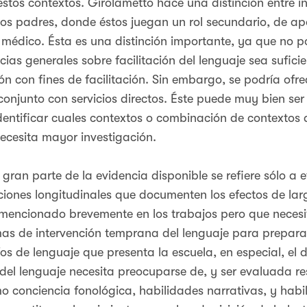
stos contextos. Girolametto hace una distinción entre 
 los padres, donde éstos juegan un rol secundario, de ap
 médico. Ésta es una distinción importante, ya que no
ias generales sobre facilitación del lenguaje sea sufici
ón con fines de facilitación. Sin embargo, se podría of
onjunto con servicios directos. Éste puede muy bien se
dentificar cuales contextos o combinación de contextos d
ecesita mayor investigación.
gran parte de la evidencia disponible se refiere sólo a e
aciones longitudinales que documenten los efectos de lar
, mencionado brevemente en los trabajos pero que necesi
mas de intervención temprana del lenguaje para preparar
os de lenguaje que presenta la escuela, en especial, el de
r del lenguaje necesita preocuparse de, y ser evaluada re
o conciencia fonológica, habilidades narrativas, y hab