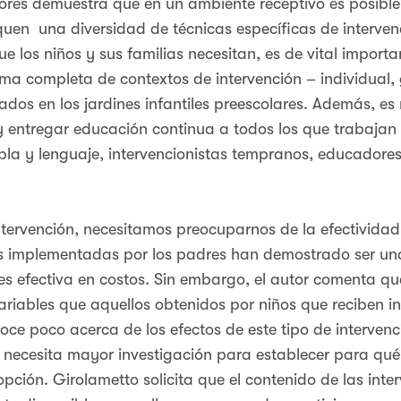
tores demuestra que en un ambiente receptivo es posibl
quen una diversidad de técnicas específicas de intervenc
 los niños y sus familias necesitan, es de vital import
a completa de contextos de intervención – individual,
dos en los jardines infantiles preescolares. Además, es 
, y entregar educación continua a todos los que trabajan 
bla y lenguaje, intervencionistas tempranos, educadores
ntervención, necesitamos preocuparnos de la efectividad
es implementadas por los padres han demostrado ser un
es efectiva en costos. Sin embargo, el autor comenta qu
riables que aquellos obtenidos por niños que reciben in
ce poco acerca de los efectos de este tipo de intervenc
e necesita mayor investigación para establecer para qué
 opción. Girolametto solicita que el contenido de las in