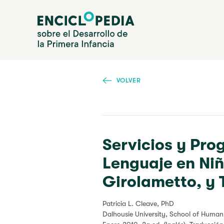
Pasar
Enciclopedia sobre el Desarrollo de la Primera Infanc
al
contenido
principal
VOLVER
Servicios y Pro
Lenguaje en Ni
Girolametto, y
Patricia L. Cleave, PhD
Dalhousie University, School of Hum