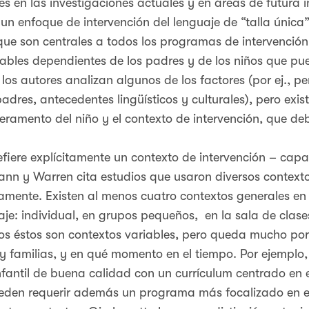
ares en las investigaciones actuales y en áreas de futur
 un enfoque de intervención del lenguaje de “talla única
e son centrales a todos los programas de intervención
les dependientes de los padres y de los niños que pue
los autores analizan algunos de los factores (por ej., per
padres, antecedentes lingüísticos y culturales), pero exi
eramento del niño y el contexto de intervención, que de
refiere explícitamente un contexto de intervención – capa
mann y Warren cita estudios que usaron diversos contexto
tamente. Existen al menos cuatro contextos generales en 
aje: individual, en grupos pequeños, en la sala de clase
os éstos son contextos variables, pero queda mucho por
y familias, y en qué momento en el tiempo. Por ejemplo
 infantil de buena calidad con un currículum centrado en 
pueden requerir además un programa más focalizado en el