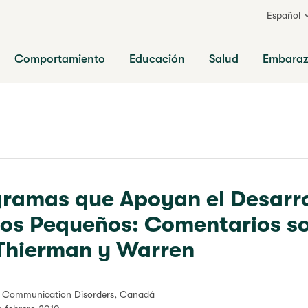
Español
ia
Comportamiento
Educación
Salud
Embara
gramas que Apoyan el Desarro
ños Pequeños: Comentarios s
 Thierman y Warren
an Communication Disorders, Canadá