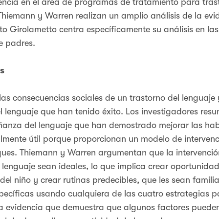
encia en el área de programas de tratamiento para trast
Thiemann y Warren realizan un amplio análisis de la evi
o Girolametto centra específicamente su análisis en las
e padres.
s
s consecuencias sociales de un trastorno del lenguaje y
el lenguaje que han tenido éxito. Los investigadores re
eñanza del lenguaje que han demostrado mejorar las habi
ialmente útil porque proporcionan un modelo de intervenc
ques. Thiemann y Warren argumentan que la intervención
l lenguaje sean ideales, lo que implica crear oportunida
 del niño y crear rutinas predecibles, que les sean familia
pecíficas usando cualquiera de las cuatro estrategias p
a evidencia que demuestra que algunos factores pueden