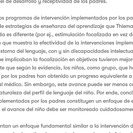
vel de desarrollo y receptividad de los padres.
 los programas de intervención implementados por los pa
de estrategias de enseñanza del aprendizaje que Thiem
a es diferente (por ej., estimulación focalizada en vez d
ra que muestra la efectividad de la intervenciones impl
storno del lenguaje, con y sin discapacidades intelectu
 implicaban la focalización en objetivos tuvieron mejor
rte que según la evidencia, los niños, como grupo, que 
por los padres han obtenido un progreso equivalente a 
l médico. Sin embargo, este avance puede ser menos con
turaleza del perfil de lenguaje del niño. Por ende, con
lementados por los padres constituyen un enfoque de en
s, el avance del niño debe ser monitoreado cuidadosame
ntan un enfoque fundamental similar a la intervención d