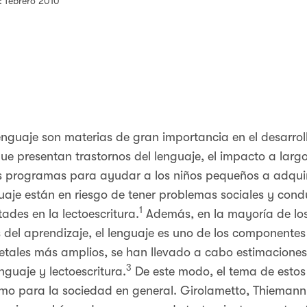
n: febrero 2010
lenguaje son materias de gran importancia en el desarroll
e presentan trastornos del lenguaje, el impacto a largo
 programas para ayudar a los niños pequeños a adquirir
uaje están en riesgo de tener problemas sociales y cond
1
ades en la lectoescritura.
Además, en la mayoría de los
 del aprendizaje, el lenguaje es uno de los componentes 
etales más amplios, se han llevado a cabo estimacione
3
nguaje y lectoescritura.
De este modo, el tema de estos 
como para la sociedad en general. Girolametto, Thiemann