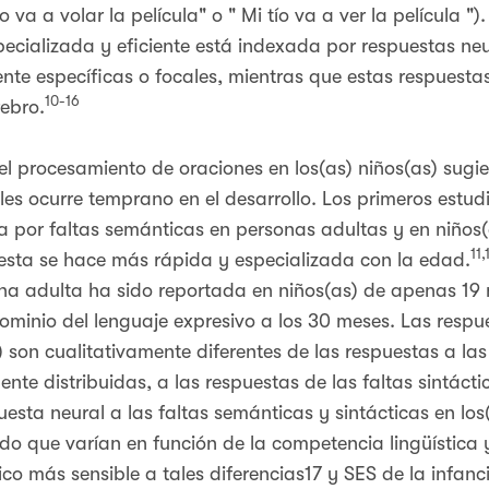
o va a volar la película" o " Mi tío va a ver la película "
ecializada y eficiente está indexada por respuestas neu
nte específicas o focales, mientras que estas respuesta
10-16
rebro.
el procesamiento de oraciones en los(as) niños(as) sugie
les ocurre temprano en el desarrollo. Los primeros estu
a por faltas semánticas en personas adultas y en niños(
11,
esta se hace más rápida y especializada con la edad.
ona adulta ha sido reportada en niños(as) de apenas 1
dominio del lenguaje expresivo a los 30 meses. Las respue
) son cualitativamente diferentes de las respuestas a las
te distribuidas, a las respuestas de las faltas sintáct
esta neural a las faltas semánticas y sintácticas en los
o que varían en función de la competencia lingüística y
ico más sensible a tales diferencias17 y SES de la infa