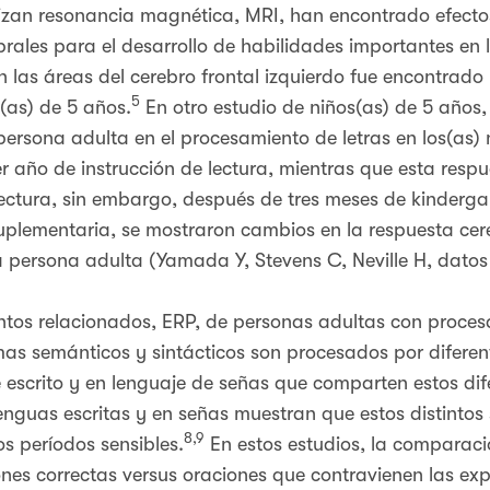
ilizan resonancia magnética, MRI, han encontrado efect
rales para el desarrollo de habilidades importantes en l
n las áreas del cerebro frontal izquierdo fue encontrado p
5
(as) de 5 años.
En otro estudio de niños(as) de 5 años
ersona adulta en el procesamiento de letras en los(as) 
r año de instrucción de lectura, mientras que esta respu
lectura, sin embargo, después de tres meses de kinderga
 suplementaria, se mostraron cambios en la respuesta c
persona adulta (Yamada Y, Stevens C, Neville H, datos
ntos relacionados, ERP, de personas adultas con proces
as semánticos y sintácticos son procesados por diferen
je escrito y en lenguaje de señas que comparten estos di
enguas escritas y en señas muestran que estos distintos 
8,9
s períodos sensibles.
En estos estudios, la comparaci
ones correctas versus oraciones que contravienen las ex