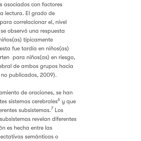
os asociados con factores
a lectura. El grado de
ara correlacionar el, nivel
, se observó una respuesta
niños(as) típicamente
esta fue tardía en niños(as)
rten para niños(as) en riesgo,
erebral de ambos grupos hacia
 no publicados, 2009).
amiento de oraciones, se han
6
tes sistemas cerebrales
y que
7
ferentes subsistemas.
Los
subsistemas revelan diferentes
ón es hecha entre las
pectativas semánticas o