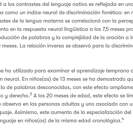
 a los contrastes del lenguaje nativo es reflejada en un
as como un índice neural de discriminación fonética: en 
rastes de la lengua materna se correlacionó con la perc
o en la respuesta neural lingüística a los 7,5 meses p
roducción de palabras y la complejidad de la oración a l
 meses. La relación inversa se observó para la discrimin
e ha utilizado para examinar el aprendizaje temprano 
ón neural. En niños(as) de 13 meses se ha demostrado que
 la de palabras desconocidas, con este efecto ampliamen
3
do y derecho.
A los 20 meses de edad, este efecto se limi
e observa en las personas adultas y uno asociado con u
guaje. Asimismo, este aumento de la especialización del
4
nguaje en niños(as) de la misma edad cronológica.