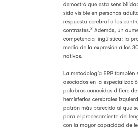
demostró que esta sensibilidad
sido visible en personas adult
respuesta cerebral a los cont
2
contrastes.
Además, un aument
competencia lingüística: la p
media de la expresión a los 30
nativos.
La metodología ERP también s
asociados en la especializaci
palabras conocidas difiere de
hemisferios cerebrales izquier
patrón más parecido al que s
para el procesamiento del len
con la mayor capacidad de le