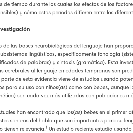
os de tiempo durante los cuales los efectos de los facto
nsibles) y cómo estos períodos difieren entre los difere
nvestigación
lo de las bases neurobiológicas del lenguaje han propor
subsistemas lingüísticos, específicamente fonología (sis
ificados de palabras) y sintaxis (gramática). Esta inve
as cerebrales al lenguaje en edades tempranas son pred
r parte de esta evidencia viene de estudios usando pote
os para su uso con niños(as) como con bebes, aunque 
ética) son cada vez más utilizados con poblaciones má
uales han encontrado que los(as) bebes en el primer a
astes sonoros del habla que son importantes para su len
1
o tienen relevancia.
Un estudio reciente estudio usando