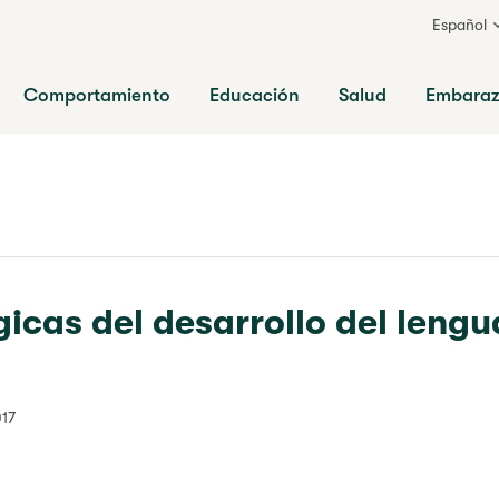
Español
ia
Comportamiento
Educación
Salud
Embara
gicas del desarrollo del lengu
017