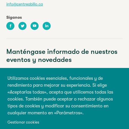
info@centreabilio.ca
Síganos
Facebook
Twitter
Youtube
LinkedIn
Manténgase informado de nuestros
eventos y novedades
Su dirección de correo electrónico
Utilizamos cookies esenciales, funcionales y de
rendimiento para mejorar su experiencia. Si elige
Nombre de pila
Apellido
«Aceptarlas todas», acepta que utilicemos todas las
cookies. También puede aceptar o rechazar algunos
tipos de cookies y modificar su consentimiento en
Inscribirse
cualquier momento en «Parámetros».
Gestionar cookies