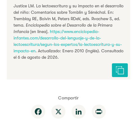
Justice LM. La lectoescritura y su impacto en el desarrollo
del niño: Comentarios sobre Tomblin y Sénéchal. En:
Tremblay RE, Boivin M, Peters RDeV, eds. Rvachew S, ed.
tema.
Enciclopedia sobre el Desarrollo de la Primera
Infancia
[en línea].
https://www.enciclopedia-
infantes.com/desarrollo-del-lenguaje-y-de-la-
lectoescritura/segun-los-expertos/la-lectoescritura-y-su-
impacto-en
. Actualizado: Enero 2010 (Inglés). Consultado
el 6 de agosto de 2026.
Citar est
Compartir
Facebook
X
LinkedIn
Print