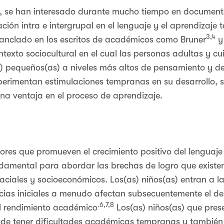
, se han interesado durante mucho tiempo en documentar
ción intra e intergrupal en el lenguaje y el aprendizaje
3,4
 anclado en los escritos de académicos como Bruner
y
ontexto sociocultural en el cual las personas adultas y
) pequeños(as) a niveles más altos de pensamiento y de
xperimentan estimulaciones tempranas en su desarrollo, s
una ventaja en el proceso de aprendizaje.
tores que promueven el crecimiento positivo del lenguaje 
damental para abordar las brechas de logro que existen
 raciales y socioeconómicos. Los(as) niños(as) entran a l
cias iniciales a menudo afectan subsecuentemente el des
.6,7,8
 el rendimiento académico
Los(as) niños(as) que prese
go de tener dificultades académicas tempranas y tambié