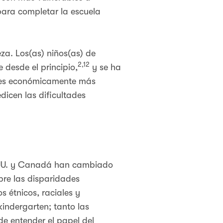
 para completar la escuela
eza. Los(as) niños(as) de
2,12
 desde el principio,
y se ha
ares económicamente más
dicen las dificultades
EE.UU. y Canadá han cambiado
re las disparidades
s étnicos, raciales y
kindergarten; tanto las
de entender el papel del