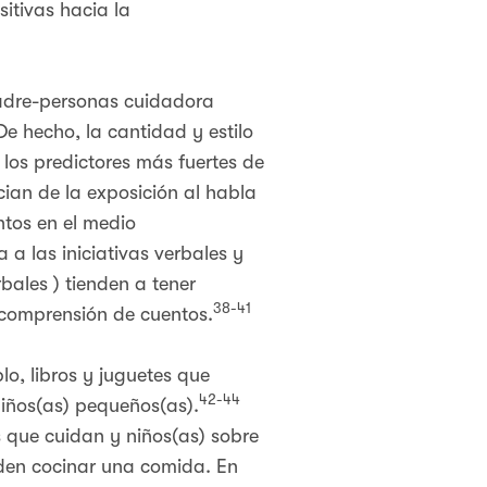
itivas hacia la
madre-personas cuidadora
e hecho, la cantidad y estilo
 los predictores más fuertes de
cian de la exposición al habla
ntos en el medio
 las iniciativas verbales y
bales ) tienden a tener
38-41
 comprensión de cuentos.
lo, libros y juguetes que
42-44
 niños(as) pequeños(as).
 que cuidan y niños(as) sobre
den cocinar una comida. En