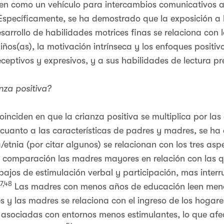
irven como un vehículo para intercambios comunicativos 
specíficamente, se ha demostrado que la exposición a l
sarrollo de habilidades motrices finas se relaciona con
iños(as), la motivación intrínseca y los enfoques positiv
eptivos y expresivos, y a sus habilidades de lectura pr
nza positiva?
inciden en que la crianza positiva se multiplica por las 
 cuanto a las características de padres y madres, se ha
a/etnia (por citar algunos) se relacionan con los tres as
n comparación las madres mayores en relación con las q
bajos de estimulación verbal y participación, mas inter
7,48
Las madres con menos años de educación leen menos
s y las madres se relaciona con el ingreso de los hogare
e asociadas con entornos menos estimulantes, lo que afe