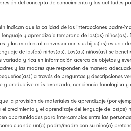
presión del concepto de conocimiento y las actitudes pos
én indican que la calidad de las interacciones padre/
 lenguaje y aprendizaje temprano de los(as) niños(as). D
s y las madres al conversar con sus hijos(as) es uno de
nguaje de los(as) niños(as). Los(as) niños(as) se benefi
s variada y rica en información acerca de objetos y eve
adres y las madres que responden de manera adecuada a
 pequeños(as)( a través de preguntas y descripciones ver
ivo y productivo más avanzado, conciencia fonológica y
ue la provisión de materiales de aprendizaje (por ejemp
a el crecimiento y el aprendizaje del lenguaje de los(as)
ecen oportunidades para intercambios entre las personas
, como cuando un(a) padre/madre con su niño(a) preten