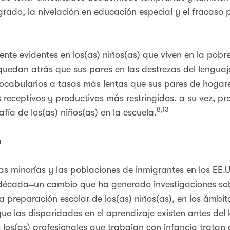
grado, la nivelación en educación especial y el fracaso
ente evidentes en los(as) niños(as) que viven en la pobr
uedan atrás que sus pares en las destrezas del lenguaje
ocabularios a tasas más lentas que sus pares de hog
receptivos y productivos más restringidos, a su vez, pre
8,13
afía de los(as) niños(as) en la escuela.
n
las minorías y las poblaciones de inmigrantes en los 
década ̶ un cambio que ha generado investigaciones sob
a preparación escolar de los(as) niños(as), en los ámbito
ue las disparidades en el aprendizaje existen antes del 
los(as) profesionales que trabajan con infancia tratan 