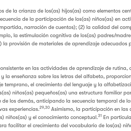
 de la crianza de los(as) hijos(as) como elementos cent
recuencia de la participación de los(as) niños(as) en ac
ompartida, narración de cuentos); (2) la calidad del co
emplo, la estimulación cognitiva de los(as) padres/madres
) la provisión de materiales de aprendizaje adecuados 
onsistente en las actividades de aprendizaje de rutina,
s y la enseñanza sobre las letras del alfabeto, proporcio
je temprano, el crecimiento del lenguaje y la alfabetiza
(as) niños(as) pequeños(as) una estructura familiar par
 de los demás, anticipando la secuencia temporal de lo
29,30
vas experiencias.
Asimismo, la participación en las 
31
s) niños(as) y el conocimiento conceptual.
En particula
ara facilitar el crecimiento del vocabulario de los(as) ni