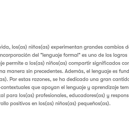
vida, los(as) niños(as) experimentan grandes cambios d
 incorporación del "lenguaje formal" es uno de los logr
je permite a los(as) niños(as) compartir significados co
 una manera sin precedentes. Además, el lenguaje es fu
s(as). Por estas razones, se ha dedicado una gran cantid
-contextuales que apoyan el lenguaje y aprendizaje temp
l para los(as) profesionales, educadores(as) y respons
llo positivos en los(as) niños(as) pequeños(as).