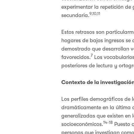
experimentar la repetición de 
9,10,11
secundaria.
Estos retrasos son particularm
hogares de bajos ingresos se q
demostrado que desarrollan v
7
favorecidos.
Los vocabularios 
posteriores de lectura y ortogr
Contexto de la investigació
Los perfiles demográficos de 
dramáticamente en la última 
generalizadas que existen en l
14-18
socioeconómicos.
Puesto q
personas que investigan como 