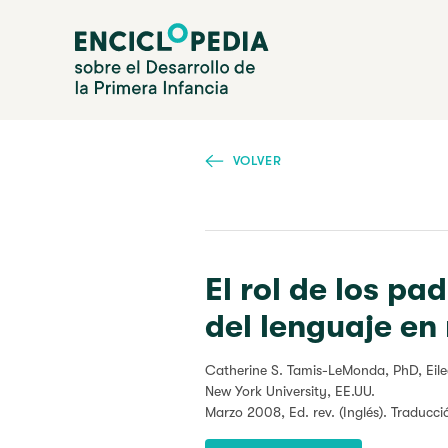
Pasar
Enciclopedia sobre el Desarrollo de la Primera Infanc
al
contenido
principal
VOLVER
El rol de los pa
del lenguaje en
Catherine S. Tamis-LeMonda, PhD,
Eil
New York University, EE.UU.
Marzo 2008
, Ed. rev. (Inglés). Traducc