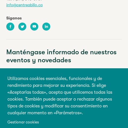
info@centreabilio.ca
Síganos
Facebook
Twitter
Youtube
LinkedIn
Manténgase informado de nuestros
eventos y novedades
Su dirección de correo electrónico
Utilizamos cookies esenciales, funcionales y de
rendimiento para mejorar su experiencia. Si elige
Nombre de pila
Apellido
«Aceptarlas todas», acepta que utilicemos todas las
cookies. También puede aceptar o rechazar algunos
tipos de cookies y modificar su consentimiento en
Inscribirse
cualquier momento en «Parámetros».
Gestionar cookies