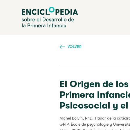
Pasar
Enciclopedia sobre el Desarrollo de la Primera Infanc
al
contenido
principal
VOLVER
El Origen de lo
Primera Infanci
Psicosocial y el
Michel Boivin, PhD,
Titular de la cáted
GRIP, École de psychologie y Universi