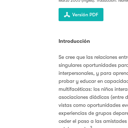
Marzo 2005
(Inglés). Traduccíon: febre
Versión PDF
Introducción
Se cree que las relaciones entr
singulares oportunidades para 
interpersonales, y para apren
probar y educar en capacidade
multifacéticas: los niños inte
asociaciones diádicas (entre 
vistas como oportunidades evo
experiencias de grupos depar
ceder el paso a las amistades q
3