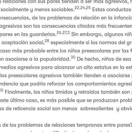
 relaciones con sus pares tienden a ser más agresivos, 
22,24,25
 socialmente y menos sociables.
Estas conductas 
onsecuencias, de los problemas de relación en la infanc
agresivas son las consecuencias citadas más frecuente
26,27,3
pares en las guarderías.
Sin embargo, algunos niñ
28
 aceptación social,
especialmente si las normas del g
 caso más probable entre los niños preescolares por las 
30
n asociarse a la popularidad.
De hecho, niños de esa
medios agresivos para alcanzar un alto estatus en la es
e los preescolares agresivos también tienden a asociars
ndencia que podría reforzar los comportamientos agre
35
Finalmente, los niños tímidos y retraídos también so
 este último caso, es más posible que se produzcan prob
as de reticencia social son menos sobresalientes y obvia
 de los problemas de relaciones tempranas entre pares?