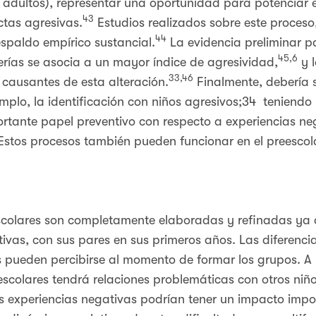
s adultos), representar una oportunidad para potenciar
43
tas agresivas.
Estudios realizados sobre este proces
44
spaldo empírico sustancial.
La evidencia preliminar pa
45,6
erías se asocia a un mayor índice de agresividad,
y l
33,46
 causantes de esta alteración.
Finalmente, debería 
emplo, la identificación con niños agresivos;34 teniendo
tante papel preventivo con respecto a experiencias neg
Estos procesos también pueden funcionar en el preescol
escolares son completamente elaboradas y refinadas ya q
tivas, con sus pares en sus primeros años. Las diferencia
pueden percibirse al momento de formar los grupos. A l
eescolares tendrá relaciones problemáticas con otros ni
as experiencias negativas podrían tener un impacto imp