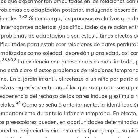
iños que experimentan dificultades en las relaciones co
problemas de adaptación posterior, incluyendo deserción
3,38
ionales.
Sin embargo, los procesos evolutivos que d
interrogantes abiertas: ¿las dificultades de relación ent
s problemas de adaptación o son estos últimos efectos d
ficultades para establecer relaciones de pares perdurab
rnalizados como soledad, depresión y ansiedad, así com
38,40,3
.
La evidencia con preescolares es más limitada,
o está claro si estos problemas de relaciones temprana
o. En el jardín infantil, el rechazo a un niño por part
sivas regresivas entre aquéllos que son propensos a pr
experiencia del rechazo de los pares induce y estimula r
42
ciales.
Como se señaló anteriormente, la identificación
omportamiento durante la infancia temprana. En efecto, 
años preescolares pueden, en oportunidades determinadas
pueden, bajo ciertas circunstancias (por ejemplo, sumisió