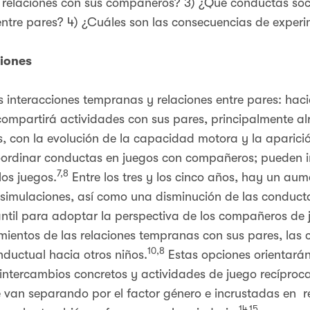
relaciones con sus compañeros? 3) ¿Qué conductas soc
s entre pares? 4) ¿Cuáles son las consecuencias de expe
ciones
s interacciones tempranas y relaciones entre pares: haci
 compartirá actividades con sus pares, principalmente 
s, con la evolución de la capacidad motora y la aparició
oordinar conductas en juegos con compañeros; pueden 
7,8
los juegos.
Entre los tres y los cinco años, hay un au
 simulaciones, así como una disminución de las conducta
til para adoptar la perspectiva de los compañeros de 
cimientos de las relaciones tempranas con sus pares, las 
10,8
nductual hacia otros niños.
Estas opciones orientará
intercambios concretos y actividades de juego recíproca
van separando por el factor género e incrustadas en red
14,15