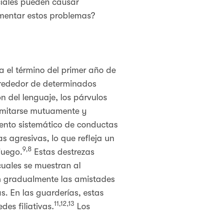
iales pueden causar
rimentar estos problemas?
a el término del primer año de
alrededor de determinados
n del lenguaje, los párvulos
imitarse mutuamente y
mento sistemático de conductas
s agresivas, lo que refleja un
9,8
juego.
Estas destrezas
cuales se muestran al
n gradualmente las amistades
s. En las guarderías, estas
11,12,13
es filiativas.
Los