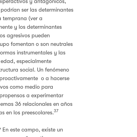
hiperactivos y antagónicos,
podrían ser las determinantes
ia temprana (ver a
mente y los determinantes
os agresivos pueden
rupo fomentan o son neutrales
formas instrumentales y las
 edad, especialmente
tructura social. Un fenómeno
e proactivamente o a hacerse
sivos como medio para
n propensos a experimentar
lemas 36 relacionales en años
37
s en los preescolares.
 En este campo, existe un