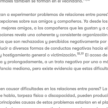
ormales también se forman en el vecindario.
an a experimentar problemas de relaciones entre pares
epciones sobre sus amigos y compañeros. Ya desde los 
s mejores amigos, a los compañeros que les gustan y a 
ciones revela una coherente y consistente organización e
os que son rechazados y percibidos negativamente por 
cir a diversas formas de conductas negativas hacia el 
18,19
y hostigamiento general o victimización.
El acoso de 
da y prolongadamente, a un trato negativo por uno o má
nfancia mediana, pero existe evidencia que estas dificult
 causar dificultades en las relaciones entre pares? La 
habla, torpeza física o discapacidad, pueden producir 
 principales causas de estos problemas estarían en el p