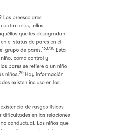
? Los preescolares
cuatro años, ellos
aquéllos que les desagradan.
n el status de pares en el
16,17,10
el grupo de pares.
Esta
niño, como control y
los pares se refiere a un niño
20
s niños.
Hay información
ades existen incluso en los
existencia de rasgos físicos
dificultades en las relaciones
lano conductual. Los niños que