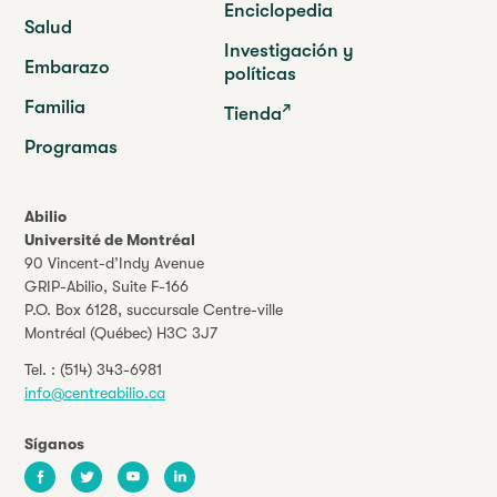
Enciclopedia
Salud
Investigación y
Embarazo
políticas
Familia
Tienda
Programas
Abilio
Université de Montréal
90 Vincent-d’Indy Avenue
GRIP-Abilio,
Suite F-166
P.O. Box 6128, succursale Centre-ville
Montréal (Québec) H3C 3J7
Tel. :
(514) 343-6981
info@centreabilio.ca
Síganos
Facebook
Twitter
Youtube
LinkedIn