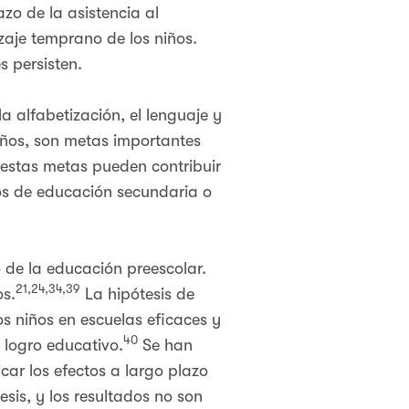
azo de la asistencia al
izaje temprano de los niños.
s persisten.
a alfabetización, el lenguaje y
niños, son metas importantes
 estas metas pueden contribuir
dios de educación secundaria o
o de la educación preescolar.
21,24,34,39
os.
La hipótesis de
s niños en escuelas eficaces y
40
 logro educativo.
Se han
icar los efectos a largo plazo
is, y los resultados no son