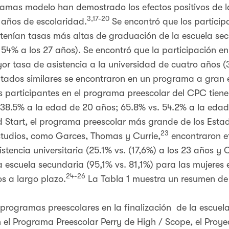
ramas modelo han demostrado los efectos positivos de la
3,17-20
s años de escolaridad.
Se encontró que los particip
 tenían tasas más altas de graduación de la escuela se
 54% a los 27 años). Se encontró que la participación e
r tasa de asistencia a la universidad de cuatro años 
ltados similares se encontraron en un programa a gran 
 participantes en el programa preescolar del CPC tien
s. 38.5% a la edad de 20 años; 65.8% vs. 54.2% a la eda
 Start, el programa preescolar más grande de los Estad
23
tudios, como Garces, Thomas y Currie,
encontraron ef
stencia universitaria (25.1% vs. (17,6%) a los 23 años y O
la escuela secundaria (95,1% vs. 81,1%) para las mujeres 
24-26
s a largo plazo.
La Tabla 1 muestra un resumen de 
s programas preescolares en la finalización de la escue
 el Programa Preescolar Perry de High / Scope, el Proye