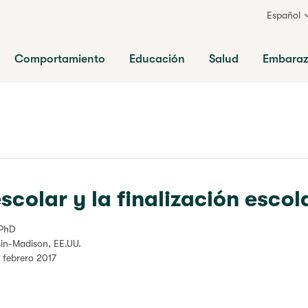
Español
ia
Comportamiento
Educación
Salud
Embara
colar y la finalización escol
 PhD
in-Madison, EE.UU.
: febrero 2017