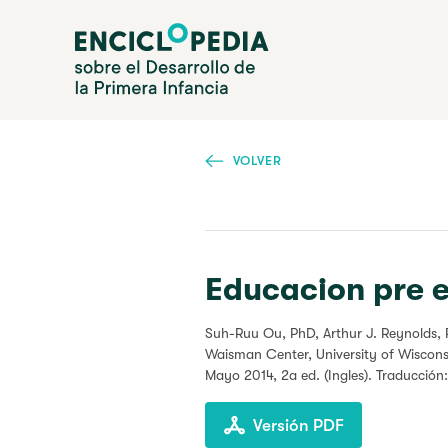
Pasar
Enciclopedia sobre el Desarrollo de la Primera Infanc
al
contenido
principal
VOLVER
Educacion pre es
Suh-Ruu Ou, PhD, Arthur J. Reynolds,
Waisman Center, University of Wiscons
Mayo 2014
, 2a ed. (Ingles). Traducción
Versión PDF