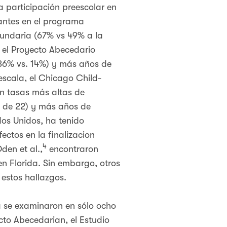
 participación preescolar en
antes en el programa
cundaria (67% vs 49% a la
n el Proyecto Abecedario
(36% vs. 14%) y más años de
escala, el Chicago Child-
en tasas más altas de
d de 22) y más años de
os Unidos, ha tenido
ectos en la finalizacion
4
den et al.,
encontraron
en Florida. Sin embargo, otros
estos hallazgos.
la se examinaron en sólo ocho
cto Abecedarian, el Estudio