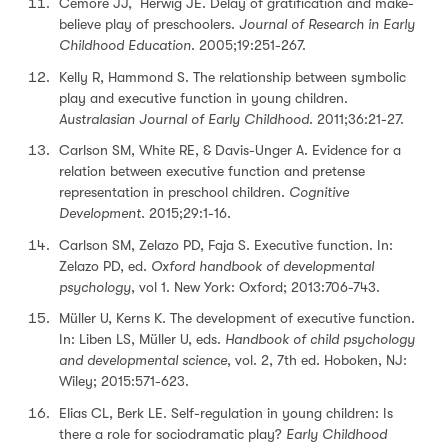
Cemore JJ, Herwig JE. Delay of gratification and make-
believe play of preschoolers.
Journal of Research in Early
Childhood Education
. 2005;19:251-267.
Kelly R, Hammond S. The relationship between symbolic
play and executive function in young children.
Australasian Journal of Early Childhood
. 2011;36:21-27.
Carlson SM, White RE, & Davis-Unger A. Evidence for a
relation between executive function and pretense
representation in preschool children.
Cognitive
Development
. 2015;29:1-16.
Carlson SM, Zelazo PD, Faja S. Executive function. In:
Zelazo PD, ed.
Oxford handbook of developmental
psychology
, vol 1. New York: Oxford; 2013:706-743.
Müller U, Kerns K. The development of executive function.
In: Liben LS, Müller U, eds.
Handbook of child psychology
and developmental science
, vol. 2, 7th ed. Hoboken, NJ:
Wiley; 2015:571-623.
Elias CL, Berk LE. Self-regulation in young children: Is
there a role for sociodramatic play?
Early Childhood