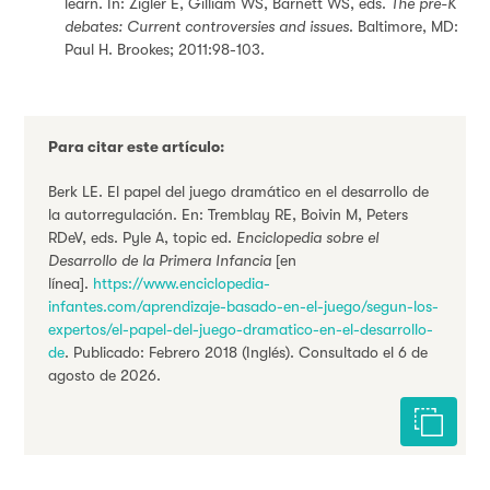
learn. In: Zigler E, Gilliam WS, Barnett WS, eds.
The pre-K
debates: Current controversies and issues
. Baltimore, MD:
Paul H. Brookes; 2011:98-103.
Para citar este artículo:
Berk LE. El papel del juego dramático en el desarrollo de
la autorregulación. En: Tremblay RE, Boivin M, Peters
RDeV, eds. Pyle A, topic ed.
Enciclopedia sobre el
Desarrollo de la Primera Infancia
[en
línea].
https://www.enciclopedia-
infantes.com/aprendizaje-basado-en-el-juego/segun-los-
expertos/el-papel-del-juego-dramatico-en-el-desarrollo-
de
. Publicado: Febrero 2018 (Inglés). Consultado el 6 de
agosto de 2026.
Citar est