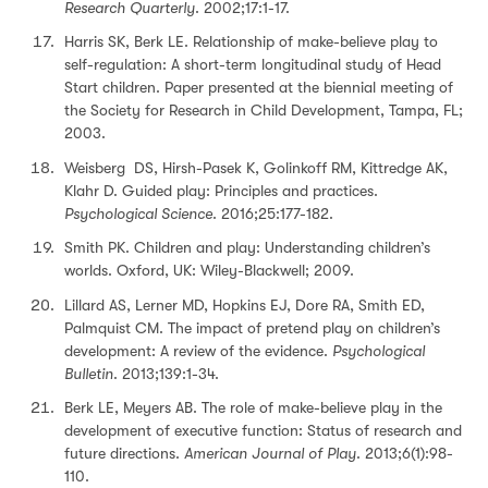
Research Quarterly
. 2002;17:1-17.
Harris SK, Berk LE. Relationship of make-believe play to
self-regulation: A short-term longitudinal study of Head
Start children. Paper presented at the biennial meeting of
the Society for Research in Child Development, Tampa, FL;
2003.
Weisberg DS, Hirsh-Pasek K, Golinkoff RM, Kittredge AK,
Klahr D. Guided play: Principles and practices.
Psychological Science
. 2016;25:177-182.
Smith PK. Children and play: Understanding children’s
worlds. Oxford, UK: Wiley-Blackwell; 2009.
Lillard AS, Lerner MD, Hopkins EJ, Dore RA, Smith ED,
Palmquist CM. The impact of pretend play on children’s
development: A review of the evidence.
Psychological
Bulletin
. 2013;139:1-34.
Berk LE, Meyers AB. The role of make-believe play in the
development of executive function: Status of research and
future directions.
American Journal of Play
. 2013;6(1):98-
110.