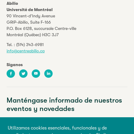
Abilio
Université de Montréal
90 Vincent-d’Indy Avenue
GRIP-Abilio,
Suite F-166
P.O. Box 6128, succursale Centre-ville
Montréal (Québec) H3C 3J7
Tel. :
(514) 343-6981
info@centreabilio.ca
Síganos
Facebook
Twitter
Youtube
LinkedIn
Manténgase informado de nuestros
eventos y novedades
Su dirección de correo electrónico
Utilizamos cookies esenciales, funcionales y de