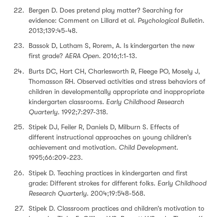
Bergen D. Does pretend play matter? Searching for
evidence: Comment on Lillard et al.
Psychological Bulletin
.
2013;139:45-48.
Bassok D, Latham S, Rorem, A. Is kindergarten the new
first grade?
AERA Open
. 2016;1:1-13.
Burts DC, Hart CH, Charlesworth R, Fleege PO, Mosely J,
Thomasson RH. Observed activities and stress behaviors of
children in developmentally appropriate and inappropriate
kindergarten classrooms.
Early Childhood Research
Quarterly
. 1992;7:297-318.
Stipek DJ, Feiler R, Daniels D, Milburn S. Effects of
different instructional approaches on young children’s
achievement and motivation.
Child Development
.
1995;66:209-223.
Stipek D. Teaching practices in kindergarten and first
grade: Different strokes for different folks.
Early Childhood
Research Quarterly
. 2004;19:548-568.
Stipek D. Classroom practices and children’s motivation to