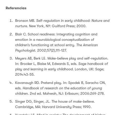
Referencias
Bronson MB.
Self-regulation in early childhood: Nature and
nurture
. New York, NY: Guilford Press; 2000.
Blair C. School readiness: Integrating cognition and
emotion in a neurobiological conceptualization of
children’s functioning at school entry.
The American
Psychologist
. 2002;57(2),111-127.
Meyers AB, Berk LE. Make-believe play and self-regulation.
In: Brooker L, Blaise M, Edwards S, eds.
Sage handbook of
play and learning in early childhood
. London, UK: Sage;
2014:43-55.
Kavanaugh RD. Pretend play. In: Spodek B, Saracho ON,
eds.
Handbook of research on the education of young
children
. 2nd ed. Mahwah, NJ: Erlbaum; 2006:269-278.
Singer DG, Singer, JL.
The house of make-believe
.
Cambridge, MA: Harvard University Press; 1990.
Vygotsky LS. Mind in society: The development of higher