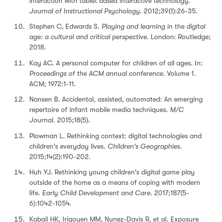
interaction with tablet based interactive technology.
Journal of Instructional Psychology
. 2012;39(1):26-35.
Stephen C, Edwards S.
Playing and learning in the digital
age: a cultural and critical perspective
. London: Routledge;
2018.
Kay AC. A personal computer for children of all ages. In:
Proceedings of the ACM annual conference
. Volume 1.
ACM; 1972:1-11.
Nansen B. Accidental, assisted, automated: An emerging
repertoire of infant mobile media techniques.
M/C
Journal
. 2015;18(5).
Plowman L. Rethinking context: digital technologies and
children's everyday lives.
Children's Geographies.
2015;14(2):190-202.
Huh YJ. Rethinking young children's digital game play
outside of the home as a means of coping with modern
life.
Early Child Development and Care
. 2017;187(5-
6):1042-1054.
Kabali HK, Irigoyen MM, Nunez-Davis R, et al. Exposure