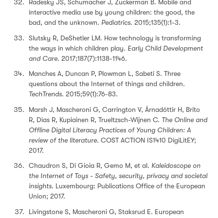
Radesky JS, Schumacher J, Zuckerman B. Mobile and
interactive media use by young children: the good, the
bad, and the unknown.
Pediatrics
. 2015;135(1):1-3.
Slutsky R, DeShetler LM. How technology is transforming
the ways in which children play.
Early Child Development
and Care
. 2017;187(7):1138-1146.
Manches A, Duncan P, Plowman L, Sabeti S. Three
questions about the Internet of things and children.
TechTrends
. 2015;59(1):76-83.
Marsh J, Mascheroni G, Carrington V, Árnadóttir H, Brito
R, Dias R, Kupiainen R, Trueltzsch-Wijnen C.
The Online and
Offline Digital Literacy Practices of Young Children: A
review of the literature.
COST ACTION IS1410 DigiLitEY;
2017.
Chaudron S, Di Gioia R, Gemo M, et al.
Kaleidoscope on
the Internet of Toys - Safety, security, privacy and societal
insights
. Luxembourg: Publications Office of the European
Union; 2017.
Livingstone S, Mascheroni G, Staksrud E. European