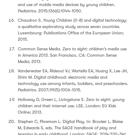
and use of mobile media devices by young children.
Pediatrics
. 2015;136(6):1044-1050.
Chaudron S.
Young Children (0-8) and digital technology:
a qualitative exploratory study across seven countries.
Luxembourg: Publications Office of the European Union;
2015.
Common Sense Media.
Zero to eight: children's media use
in America 2013
. San Francisco, CA: Common Sense
Media; 2013.
Vanderwater EA, Rideout VJ, Wartella EA, Huang X, Lee JH,
Shim M. Digital childhood: electronic media and
technology use among infants, toddlers, and preschoolers.
Pediatrics
. 2007;119(5):1006-1015.
Holloway D, Green L, Livingstone S.
Zero to eight: young
children and their internet use
. LSE, London: EU Kids
Online; 2013.
Stephen C, Plowman L. Digital Play. In: Brooker L, Blaise
M, Edwards S, eds.
The SAGE handbook of play and
learning in early childhood
. London: SAGE; 2014:330-341.