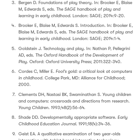
Bergen D. Foundations of play theory. In: Brooker E, Blaise
M, Edwards S, eds.
The SAGE handbook of play and
learning in early childhood
. London: SAGE; 2014:9-20.
Brooker E, Blaise M, Edwards S. Introduction. In: Brooker E,
Blaise M, Edwards S, eds.
The SAGE handbook of play and
learning in early childhood
. London: SAGE; 2014:1-4.
Goldstein J. Technology and play. In: Nathan P, Pellegrini
AD, eds.
The Oxford Handbook of the Development of
Play
. Oxford: Oxford University Press; 2011:322-340.
Cordes C, Miller E.
Fool's gold: a critical look at computers
in childhood.
College Park, MD: Alliance for Childhood;
2000.
Clements DH, Nastasi BK, Swaminathan S. Young children
and computers: crossroads and directions from research.
Young Children
. 1993;48(2):56-64.
Shade DD. Developmentally appropriate software.
Early
Childhood Education Journal.
1991;18(4):34-36.
Geist EA. A qualitative examination of two year-olds