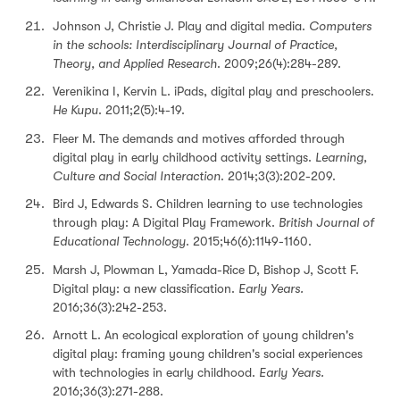
Johnson J, Christie J. Play and digital media.
Computers
in the schools: Interdisciplinary Journal of Practice,
Theory, and Applied Research
. 2009;26(4):284-289.
Verenikina I, Kervin L. iPads, digital play and preschoolers.
He Kupu
. 2011;2(5):4-19.
Fleer M. The demands and motives afforded through
digital play in early childhood activity settings.
Learning,
Culture and Social Interaction
. 2014;3(3):202-209.
Bird J, Edwards S. Children learning to use technologies
through play: A Digital Play Framework.
British Journal of
Educational Technology
. 2015;46(6):1149-1160.
Marsh J, Plowman L, Yamada-Rice D, Bishop J, Scott F.
Digital play: a new classification.
Early Years.
2016;36(3):242-253.
Arnott L. An ecological exploration of young children's
digital play: framing young children's social experiences
with technologies in early childhood.
Early Years.
2016;36(3):271-288.