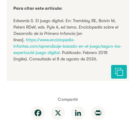
Para citar este artículo:
Edwards S. El juego digital. En: Tremblay RE, Boivin M,
Peters RDeV, eds. Pyle A, ed tema.
Enciclopedia sobre el
Desarrollo de la Primera Infancia
[en
línea].
https://www.enciclopedia-
infantes.com/aprendizaje-basado-en-el-juego/segun-los-
expertos/el-juego-digital
. Publicado: Febrero 2018
(Inglés). Consultado el 8 de agosto de 2026.
Citar est
Compartir
Facebook
X
LinkedIn
Print