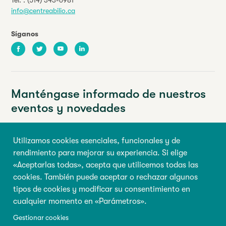
info@centreabilio.ca
Síganos
Facebook
Twitter
Youtube
LinkedIn
Manténgase informado de nuestros
eventos y novedades
Su dirección de correo electrónico
Utilizamos cookies esenciales, funcionales y de
rendimiento para mejorar su experiencia. Si elige
Nombre de pila
Apellido
«Aceptarlas todas», acepta que utilicemos todas las
cookies. También puede aceptar o rechazar algunos
tipos de cookies y modificar su consentimiento en
Inscribirse
cualquier momento en «Parámetros».
Gestionar cookies