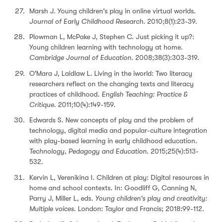
Marsh J. Young children's play in online virtual worlds.
Journal of Early Childhood Research
. 2010;8(1):23-39.
Plowman L, McPake J, Stephen C. Just picking it up?:
Young children learning with technology at home.
Cambridge Journal of Education.
2008;38(3):303-319.
O'Mara J, Laidlaw L. Living in the iworld: Two literacy
researchers reflect on the changing texts and literacy
practices of childhood.
English Teaching: Practice &
Critique.
2011;10(4):149-159.
Edwards S. New concepts of play and the problem of
technology, digital media and popular-culture integration
with play-based learning in early childhood education.
Technology, Pedagogy and Education
. 2015;25(4):513-
532.
Kervin L, Verenikina I. Children at play: Digital resources in
home and school contexts. In: Goodliff G, Canning N,
Parry J, Miller L, eds.
Young children's play and creativity:
Multiple voices.
London: Taylor and Francis; 2018:99-112.