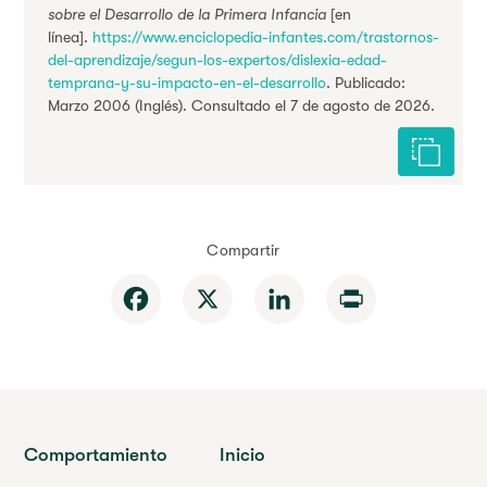
sobre el Desarrollo de la Primera Infancia
[en
línea].
https://www.enciclopedia-infantes.com/trastornos-
del-aprendizaje/segun-los-expertos/dislexia-edad-
temprana-y-su-impacto-en-el-desarrollo
. Publicado:
Marzo 2006 (Inglés). Consultado el 7 de agosto de 2026.
Citar est
Compartir
Facebook
X
LinkedIn
Print
Comportamiento
Inicio