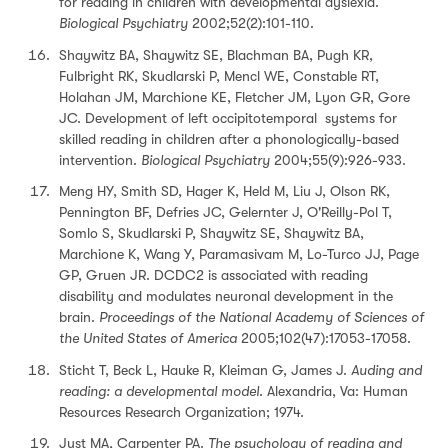
for reading in children with developmental dyslexia.
Biological Psychiatry
2002;52(2):101-110.
Shaywitz BA, Shaywitz SE, Blachman BA, Pugh KR,
Fulbright RK, Skudlarski P, Mencl WE, Constable RT,
Holahan JM, Marchione KE, Fletcher JM, Lyon GR, Gore
JC. Development of left occipitotemporal systems for
skilled reading in children after a phonologically-based
intervention.
Biological Psychiatry
2004;55(9):926-933.
Meng HY, Smith SD, Hager K, Held M, Liu J, Olson RK,
Pennington BF, Defries JC, Gelernter J, O'Reilly-Pol T,
Somlo S, Skudlarski P, Shaywitz SE, Shaywitz BA,
Marchione K, Wang Y, Paramasivam M, Lo-Turco JJ, Page
GP, Gruen JR. DCDC2 is associated with reading
disability and modulates neuronal development in the
brain.
Proceedings of the National Academy of Sciences of
the United States of America
2005;102(47):17053-17058.
Sticht T, Beck L, Hauke R, Kleiman G, James J.
Auding and
reading: a developmental model
. Alexandria, Va: Human
Resources Research Organization; 1974.
Just MA, Carpenter PA.
The psychology of reading and