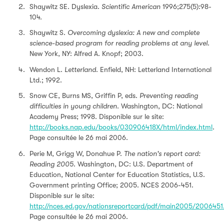
Shaywitz SE. Dyslexia.
Scientific American
1996;275(5):98-
104.
Shaywitz S.
Overcoming dyslexia: A new and complete
science-based program for reading problems at any level
.
New York, NY: Alfred A. Knopf; 2003.
Wendon L.
Letterland
. Enfield, NH: Letterland International
Ltd.; 1992.
Snow CE, Burns MS, Griffin P, eds.
Preventing reading
difficulties in young children
. Washington, DC: National
Academy Press; 1998. Disponible sur le site:
http://books.nap.edu/books/030906418X/html/index.html
.
Page consultée le 26 mai 2006.
Perie M, Grigg W, Donahue P.
The nation's report card:
Reading 2005
. Washington, DC: U.S. Department of
Education, National Center for Education Statistics, U.S.
Government printing Office; 2005. NCES 2006-451.
Disponible sur le site:
http://nces.ed.gov/nationsreportcard/pdf/main2005/2006451
Page consultée le 26 mai 2006.