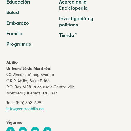
Educación
Acerca de la
Enciclopedia
Salud
Investigación y
Embarazo
políticas
Familia
Tienda
Programas
Abilio
Université de Montréal
90 Vincent-d’Indy Avenue
GRIP-Abilio,
Suite F-166
P.O. Box 6128, succursale Centre-ville
Montréal (Québec) H3C 3J7
Tel. :
(514) 343-6981
info@centreabilio.ca
Síganos
Facebook
Twitter
Youtube
LinkedIn