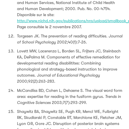
and Human Services, National Institute of Child Health
and Human Development; 2000. Pub. No. 00-4754.
Disponible sur le site:
http://www.nichd.nih.gov/publications/nrp/upload/smallbook_
Page consultée le 2 novembre 2007.
Torgesen JK. The prevention of reading difficulties.
Journal
of School Psychology
2002;40(1):7-26.
Lovett MW, Lacerenza L, Borden SL, Frijters JC, Steinbach
KA, DePalma M. Components of effective remediation for
developmental reading disabilitites: Combining
phonological and strategy-based instruction to improve
outcomes.
Journal of Educational Psychology
2000;92(2):263-283.
McCandliss BD, Cohen L, Dehaene S. The visual word form
area: expertise for reading in the fusiform gyrus.
Trends in
Cognitive Sciences
2003;7(7):293-299.
Shaywitz BA, Shaywitz SE, Pugh KR, Mencl WE, Fulbright
RK, Skudlarski P, Constable RT, Marchione KE, Fletcher JM,
Lyon GR, Gore JC. Disruption of posterior brain systems