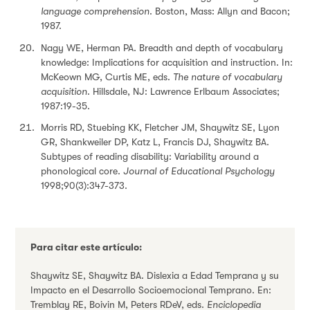
language comprehension
. Boston, Mass: Allyn and Bacon;
1987.
Nagy WE, Herman PA. Breadth and depth of vocabulary
knowledge: Implications for acquisition and instruction. In:
McKeown MG, Curtis ME, eds.
The nature of vocabulary
acquisition
. Hillsdale, NJ: Lawrence Erlbaum Associates;
1987:19-35.
Morris RD, Stuebing KK, Fletcher JM, Shaywitz SE, Lyon
GR, Shankweiler DP, Katz L, Francis DJ, Shaywitz BA.
Subtypes of reading disability: Variability around a
phonological core.
Journal of Educational Psychology
1998;90(3):347-373.
Para citar este artículo:
Shaywitz SE, Shaywitz BA. Dislexia a Edad Temprana y su
Impacto en el Desarrollo Socioemocional Temprano. En:
Tremblay RE, Boivin M, Peters RDeV, eds.
Enciclopedia