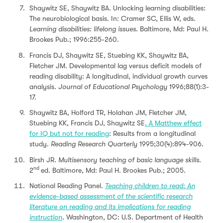
Shaywitz SE, Shaywitz BA. Unlocking learning disabilities:
The neurobiological basis. In: Cramer SC, Ellis W, eds.
Learning disabilities: lifelong issues
. Baltimore, Md: Paul H.
Brookes Pub.; 1996:255-260.
Francis DJ, Shaywitz SE, Stuebing KK, Shaywitz BA,
Fletcher JM. Developmental lag versus deficit models of
reading disability: A longitudinal, individual growth curves
analysis.
Journal of Educational Psychology
1996;88(1):3-
17.
Shaywitz BA, Holford TR, Holahan JM, Fletcher JM,
Stuebing KK, Francis DJ, Shaywitz SE
. A Matthew effect
for IQ but not for reading
: Results from a longitudinal
study.
Reading Research Quarterly
1995;30(4):894-906.
Birsh JR.
Multisensory teaching of basic language skills
.
nd
2
ed. Baltimore, Md: Paul H. Brookes Pub.; 2005.
National Reading Panel.
Teaching children to read: An
evidence-based assessment of the scientific research
literature on reading and its implications for reading
instruction
. Washington, DC: U.S. Department of Health