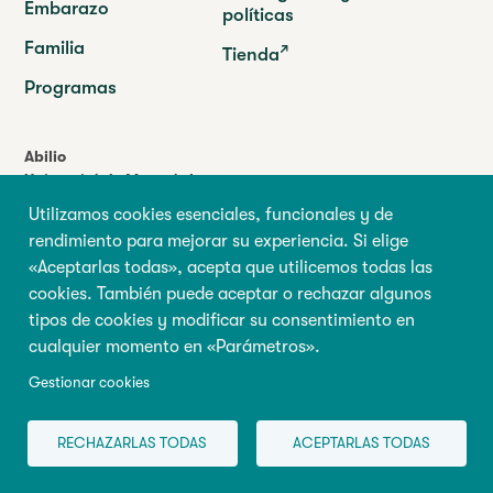
Embarazo
políticas
Familia
Tienda
Programas
Abilio
Université de Montréal
90 Vincent-d’Indy Avenue
Utilizamos cookies esenciales, funcionales y de
GRIP-Abilio,
Suite F-166
rendimiento para mejorar su experiencia. Si elige
P.O. Box 6128, succursale Centre-ville
«Aceptarlas todas», acepta que utilicemos todas las
Montréal (Québec) H3C 3J7
cookies. También puede aceptar o rechazar algunos
Tel. :
(514) 343-6981
tipos de cookies y modificar su consentimiento en
info@centreabilio.ca
cualquier momento en «Parámetros».
Síganos
Gestionar cookies
Facebook
Twitter
Youtube
LinkedIn
RECHAZARLAS TODAS
ACEPTARLAS TODAS