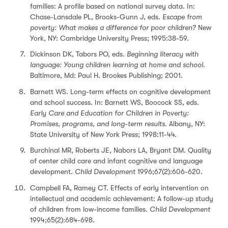
families: A profile based on national survey data. In:
Chase-Lansdale PL, Brooks-Gunn J, eds.
Escape from
poverty: What makes a difference for poor children?
New
York, NY: Cambridge University Press; 1995:38-59.
Dickinson DK, Tabors PO, eds.
Beginning literacy with
language: Young children learning at home and school.
Baltimore, Md: Paul H. Brookes Publishing; 2001.
Barnett WS. Long-term effects on cognitive development
and school success. In: Barnett WS, Boocock SS, eds.
Early Care and Education for Children in Poverty:
Promises, programs, and long-term results.
Albany, NY:
State University of New York Press; 1998:11-44.
Burchinal MR, Roberts JE, Nabors LA, Bryant DM. Quality
of center child care and infant cognitive and language
development.
Child Development
1996;67(2):606-620.
Campbell FA, Ramey CT. Effects of early intervention on
intellectual and academic achievement: A follow-up study
of children from low-income families.
Child Development
1994;65(2):684-698.