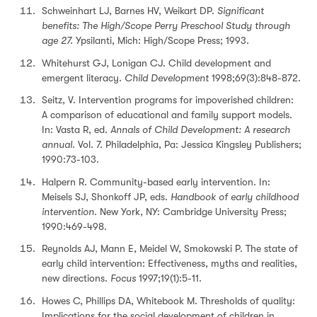
Schweinhart LJ, Barnes HV, Weikart DP.
Significant
benefits: The High/Scope Perry Preschool Study through
age 27.
Ypsilanti, Mich: High/Scope Press; 1993.
Whitehurst GJ, Lonigan CJ. Child development and
emergent literacy.
Child Development
1998;69(3):848-872.
Seitz, V. Intervention programs for impoverished children:
A comparison of educational and family support models.
In: Vasta R, ed.
Annals of Child Development: A research
annual.
Vol. 7. Philadelphia, Pa: Jessica Kingsley Publishers;
1990:73-103.
Halpern R. Community-based early intervention. In:
Meisels SJ, Shonkoff JP, eds.
Handbook of early childhood
intervention
. New York, NY: Cambridge University Press;
1990:469-498.
Reynolds AJ, Mann E, Meidel W, Smokowski P. The state of
early child intervention: Effectiveness, myths and realities,
new directions.
Focus
1997;19(1):5-11.
Howes C, Phillips DA, Whitebook M. Thresholds of quality:
Implications for the social development of children in