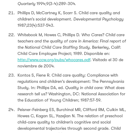
Quarterly
1994;9(3-4):289-304.
Phillips D, McCartney K, Scarr S. Child care quality and
children’s social development.
Developmental Psychology
1987;23(4):537-543.
Whitebook M, Howes C, Phillips D.
Who Cares? Child care
teachers and the quality of care in America: Final report of
the National Child Care Staffing Study
. Berkerley, Calif:
Child Care Employee Project; 1989. Disponible en:
http://www.ccw.org/pubs/whocares.pdf
. Visitado el 30 de
noviembre de 2004.
Kontos S, Fiene R. Child care quality: Compliance with
regulations and children's development: The Pennsylvania
Study. In: Phillips DA, ed.
Quality in child care: What does
research tell us?
Washington, DC: National Association for
the Education of Young Children; 1987:57-59.
Peisner-Feinberg ES, Burchinal MR, Clifford RM, Culkin ML,
Howes C, Kagan SL, Yazejian N. The relation of preschool
child-care quality to children’s cognitive and social
developmental trajectories through second grade.
Child