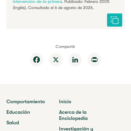
intervencion-de-la-primera
. Publicado: Febrero 2005
(Inglés). Consultado el 6 de agosto de 2026.
Citar est
Compartir
Facebook
X
LinkedIn
Print
Comportamiento
Inicio
Educación
Acerca de la
Enciclopedia
Salud
Investigación y