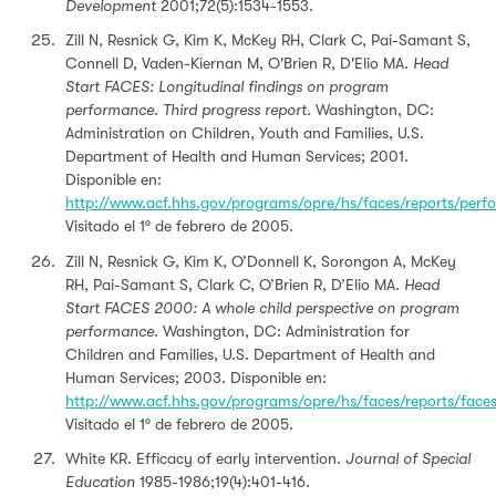
Development
2001;72(5):1534-1553.
Zill N, Resnick G, Kim K, McKey RH, Clark C, Pai-Samant S,
Connell D, Vaden-Kiernan M, O'Brien R, D'Elio MA.
Head
Start FACES: Longitudinal findings on program
performance. Third progress report.
Washington, DC:
Administration on Children, Youth and Families, U.S.
Department of Health and Human Services; 2001.
Disponible en:
http://www.acf.hhs.gov/programs/opre/hs/faces/reports/per
Visitado el 1º de febrero de 2005.
Zill N, Resnick G, Kim K, O’Donnell K, Sorongon A, McKey
RH, Pai-Samant S, Clark C, O’Brien R, D’Elio MA.
Head
Start FACES 2000: A whole child perspective on program
performance.
Washington, DC: Administration for
Children and Families, U.S. Department of Health and
Human Services; 2003. Disponible en:
http://www.acf.hhs.gov/programs/opre/hs/faces/reports/fac
Visitado el 1º de febrero de 2005.
White KR. Efficacy of early intervention.
Journal of Special
Education
1985-1986;19(4):401-416.