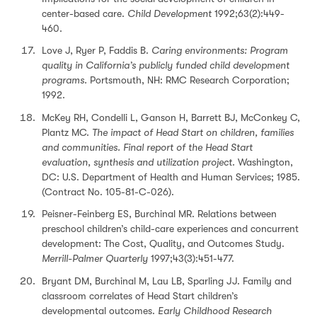
center-based care.
Child Development
1992;63(2):449-
460.
Love J, Ryer P, Faddis B.
Caring environments: Program
quality in California’s publicly funded child development
programs.
Portsmouth, NH: RMC Research Corporation;
1992.
McKey RH, Condelli L, Ganson H, Barrett BJ, McConkey C,
Plantz MC.
The impact of Head Start on children, families
and communities. Final report of the Head Start
evaluation, synthesis and utilization project.
Washington,
DC: U.S. Department of Health and Human Services; 1985.
(Contract No. 105-81-C-026).
Peisner-Feinberg ES, Burchinal MR. Relations between
preschool children’s child-care experiences and concurrent
development: The Cost, Quality, and Outcomes Study.
Merrill-Palmer Quarterly
1997;43(3):451-477.
Bryant DM, Burchinal M, Lau LB, Sparling JJ. Family and
classroom correlates of Head Start children’s
developmental outcomes.
Early Childhood Research