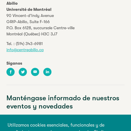
Abilio
Université de Montréal
90 Vincent-d’Indy Avenue
GRIP-Abilio,
Suite F-166
P.O. Box 6128, succursale Centre-ville
Montréal (Québec) H3C 3J7
Tel. :
(514) 343-6981
info@centreabilio.ca
Síganos
Facebook
Twitter
Youtube
LinkedIn
Manténgase informado de nuestros
eventos y novedades
Su dirección de correo electrónico
Utilizamos cookies esenciales, funcionales y de