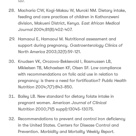
137.
Macharia CW, Kogi-Makau W, Muroki NM. Dietary intake,
feeding and care practices of children in Kathonzweni
division, Makueni District, Kenya.
East African Medical
Journal
2004;81(8):402-407.
Hamaoui E, Hamaoui M. Nutritional assessment and
support during pregnancy.
Gastroenterology Clinics of
North America
2003;32(1):59-121.
Knudsen VK, Orozova-Bekkevold I, Rasmussen LB,
Mikkelsen TB, Michaelsen KF, Olsen SF. Low compliance
with recommendations on folic acid use in relation to
pregnancy: is there a need for fortification?
Public Health
Nutrition
2004;7(7):843-850.
Bailey LB. New standard for dietary folate intake in
pregnant women.
American Journal of Clinical
Nutrition
2000;71(5 suppl):1304S-1307S.
Recommendations to prevent and control iron deficiency
in the United States. Centers for Disease Control and
Prevention.
Morbidity and Mortality Weekly Report.