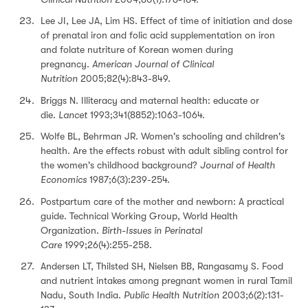
Lee JI, Lee JA, Lim HS. Effect of time of initiation and dose
of prenatal iron and folic acid supplementation on iron
and folate nutriture of Korean women during
pregnancy.
American Journal of Clinical
Nutrition
2005;82(4):843-849.
Briggs N. Illiteracy and maternal health: educate or
die.
Lancet
1993;341(8852):1063-1064.
Wolfe BL, Behrman JR. Women's schooling and children's
health. Are the effects robust with adult sibling control for
the women's childhood background?
Journal of Health
Economics
1987;6(3):239-254.
Postpartum care of the mother and newborn: A practical
guide. Technical Working Group, World Health
Organization.
Birth-Issues in Perinatal
Care
1999;26(4):255-258.
Andersen LT, Thilsted SH, Nielsen BB, Rangasamy S. Food
and nutrient intakes among pregnant women in rural Tamil
Nadu, South India.
Public Health Nutrition
2003;6(2):131-