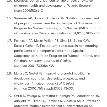
Kowaleski-Jones L, Duncan G. The effects of WIC on
children’s health and development.
Poverty Research
News
2001;5(2):6-7.
Swensen AR, Harnack LJ, Ross JA. Nutritional assessment
of pregnant women enrolled in the Special Supplemental
Program for Women, Infants, and Children (WIC).
Journal
of the American Dietetic Association
2001;101(8):903-908.
Pehrsson PR, Moser-Veillon PB, Sims LS, Suitor CW,
Russek-Cohen E. Postpartum iron status in nonlactating
participants and nonparticipants in the Special
Supplemental Nutrition Program for Women, Infants, and
Children.
American Journal of Clinical
Nutrition
2001;73(1):86-92.
Mora JO, Nestel PS. Improving prenatal nutrition in
developing countries: strategies, prospects, and
challenges.
American Journal of Clinical
Nutrition
2000;71(5 suppl):1353S-1363S.
Osrin D, Vaidya A, Shrestha Y, Baniya RB, Manandhar DS,
Adhikari RK, Filteau S, Tomkins A, Costello AMD. Effects of
antenatal multiple micronutrient supplementation on