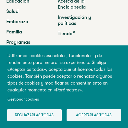
Educación
Acerca de la
Enciclopedia
Salud
Investigación y
Embarazo
políticas
Familia
Tienda
Programas
Utilizamos cookies esenciales, funcionales y de
Abilio
rendimiento para mejorar su experiencia. Si elige
Université de Montréal
«Aceptarlas todas», acepta que utilicemos todas las
90 Vincent-d’Indy Avenue
cookies. También puede aceptar o rechazar algunos
GRIP-Abilio,
Suite F-166
tipos de cookies y modificar su consentimiento en
P.O. Box 6128, succursale Centre-ville
cualquier momento en «Parámetros».
Montréal (Québec) H3C 3J7
Tel. :
(514) 343-6981
Gestionar cookies
info@centreabilio.ca
RECHAZARLAS TODAS
ACEPTARLAS TODAS
Síganos
Facebook
Twitter
Youtube
LinkedIn