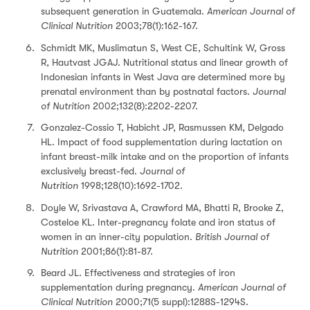
subsequent generation in Guatemala.
American Journal of
Clinical Nutrition
2003;78(1):162-167.
Schmidt MK, Muslimatun S, West CE, Schultink W, Gross
R, Hautvast JGAJ. Nutritional status and linear growth of
Indonesian infants in West Java are determined more by
prenatal environment than by postnatal factors.
Journal
of Nutrition
2002;132(8):2202-2207.
Gonzalez-Cossio T, Habicht JP, Rasmussen KM, Delgado
HL. Impact of food supplementation during lactation on
infant breast-milk intake and on the proportion of infants
exclusively breast-fed.
Journal of
Nutrition
1998;128(10):1692-1702.
Doyle W, Srivastava A, Crawford MA, Bhatti R, Brooke Z,
Costeloe KL. Inter-pregnancy folate and iron status of
women in an inner-city population.
British Journal of
Nutrition
2001;86(1):81-87.
Beard JL. Effectiveness and strategies of iron
supplementation during pregnancy.
American Journal of
Clinical Nutrition
2000;71(5 suppl):1288S-1294S.