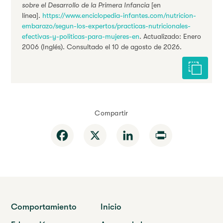
sobre el Desarrollo de la Primera Infancia
[en
línea].
https://www.enciclopedia-infantes.com/nutricion-
embarazo/segun-los-expertos/practicas-nutricionales-
efectivas-y-politicas-para-mujeres-en
. Actualizado: Enero
2006 (Inglés). Consultado el 10 de agosto de 2026.
Citar est
Compartir
Facebook
X
LinkedIn
Print
Comportamiento
Inicio