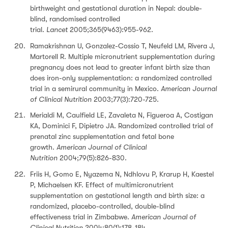
birthweight and gestational duration in Nepal: double-
blind, randomised controlled
trial.
Lancet
2005;365(9463):955-962.
Ramakrishnan U, Gonzalez-Cossio T, Neufeld LM, Rivera J,
Martorell R. Multiple micronutrient supplementation during
pregnancy does not lead to greater infant birth size than
does iron-only supplementation: a randomized controlled
trial in a semirural community in Mexico.
American Journal
of Clinical Nutrition
2003;77(3):720-725.
Merialdi M, Caulfield LE, Zavaleta N, Figueroa A, Costigan
KA, Dominici F, Dipietro JA. Randomized controlled trial of
prenatal zinc supplementation and fetal bone
growth.
American Journal of Clinical
Nutrition
2004;79(5):826-830.
Friis H, Gomo E, Nyazema N, Ndhlovu P, Krarup H, Kaestel
P, Michaelsen KF. Effect of multimicronutrient
supplementation on gestational length and birth size: a
randomized, placebo-controlled, double-blind
effectiveness trial in Zimbabwe.
American Journal of
Clinical Nutrition
2004;80(1):178-184.