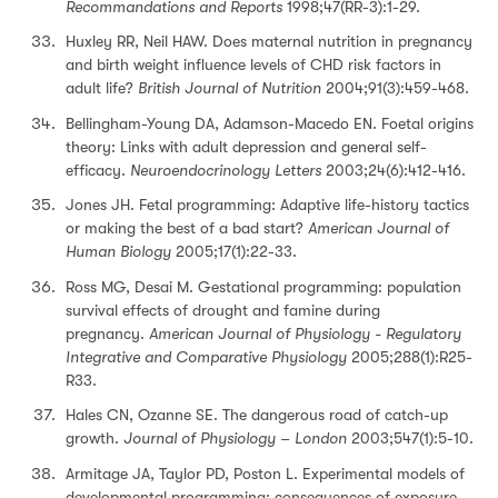
Recommandations and Reports
1998;47(RR-3):1-29.
Huxley RR, Neil HAW. Does maternal nutrition in pregnancy
and birth weight influence levels of CHD risk factors in
adult life?
British Journal of Nutrition
2004;91(3):459-468.
Bellingham-Young DA, Adamson-Macedo EN. Foetal origins
theory: Links with adult depression and general self-
efficacy.
Neuroendocrinology Letters
2003;24(6):412-416.
Jones JH. Fetal programming: Adaptive life-history tactics
or making the best of a bad start?
American Journal of
Human Biology
2005;17(1):22-33.
Ross MG, Desai M. Gestational programming: population
survival effects of drought and famine during
pregnancy.
American Journal of Physiology - Regulatory
Integrative and Comparative Physiology
2005;288(1):R25-
R33.
Hales CN, Ozanne SE. The dangerous road of catch-up
growth.
Journal of Physiology
– London
2003;547(1):5-10.
Armitage JA, Taylor PD, Poston L. Experimental models of
developmental programming: consequences of exposure