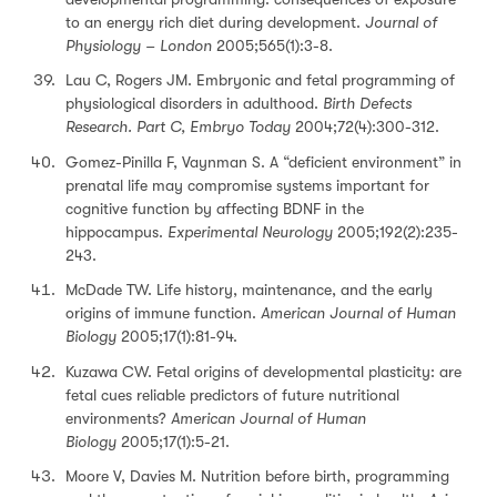
to an energy rich diet during development.
Journal of
Physiology – London
2005;565(1):3-8.
Lau C, Rogers JM. Embryonic and fetal programming of
physiological disorders in adulthood.
Birth Defects
Research. Part C, Embryo Today
2004;72(4):300-312.
Gomez-Pinilla F, Vaynman S. A “deficient environment” in
prenatal life may compromise systems important for
cognitive function by affecting BDNF in the
hippocampus.
Experimental Neurology
2005;192(2):235-
243.
McDade TW. Life history, maintenance, and the early
origins of immune function.
American Journal of Human
Biology
2005;17(1):81-94.
Kuzawa CW. Fetal origins of developmental plasticity: are
fetal cues reliable predictors of future nutritional
environments?
American Journal of Human
Biology
2005;17(1):5-21.
Moore V, Davies M. Nutrition before birth, programming