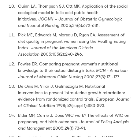
Quinn LA, Thompson SJ, Ott MK. Application of the social
ecological model in folic acid public health
initiatives.
JOGNN – Journal of Obstetric Gynecologic
and Neonatal Nursing
2005;34(6):672-681.
Pick ME, Edwards M, Moreau D, Ryan EA. Assessment of
diet quality in pregnant women using the Healthy Eating
Index.
Journal of the American Dietetic
Association
2005;105(2):240-246.
Fowles ER. Comparing pregnant women’s nutritional
knowledge to their actual dietary intake.
MCN - American
Journal of Maternal Child Nursing
2002;27(3):171-177.
De Onis M, Villar J, Gulmezoglu M. Nutritional
interventions to prevent intrauterine growth retardation:
evidence from randomized control trials.
European Journal
of Clinical Nutrition
1998;52(suppl 1):S83-S93.
Bitler MP, Currie J. Does WIC work? The effects of WIC on
pregnancy and birth outcomes.
Journal of Policy Analysis
and Management
2005;24(1):73-91.