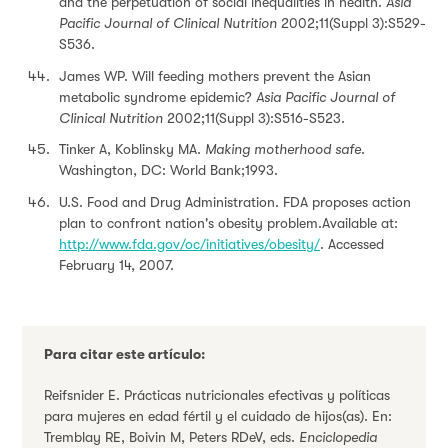
and the perpetuation of social inequalities in health.
Asia
Pacific Journal of Clinical Nutrition
2002;11(Suppl 3):S529-
S536.
James WP. Will feeding mothers prevent the Asian
metabolic syndrome epidemic?
Asia Pacific Journal of
Clinical Nutrition
2002;11(Suppl 3):S516-S523.
Tinker A, Koblinsky MA.
Making motherhood safe
.
Washington, DC: World Bank;1993.
U.S. Food and Drug Administration. FDA proposes action
plan to confront nation's obesity problem.Available at:
http://www.fda.gov/oc/initiatives/obesity/
. Accessed
February 14, 2007.
Para citar este artículo:
Reifsnider E. Prácticas nutricionales efectivas y políticas
para mujeres en edad fértil y el cuidado de hijos(as). En:
Tremblay RE, Boivin M, Peters RDeV, eds.
Enciclopedia