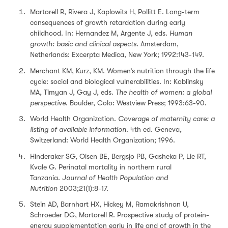
Martorell R, Rivera J, Kaplowits H, Pollitt E. Long-term
consequences of growth retardation during early
childhood. In: Hernandez M, Argente J, eds.
Human
growth:
basic and clinical aspects
. Amsterdam,
Netherlands: Excerpta Medica, New York; 1992:143-149.
Merchant KM, Kurz, KM. Women’s nutrition through the life
cycle: social and biological vulnerabilities. In: Koblinsky
MA, Timyan J, Gay J, eds.
The health of women: a global
perspective
. Boulder, Colo: Westview Press; 1993:63-90.
World Health Organization.
Coverage of maternity care: a
listing of available information
. 4th ed. Geneva,
Switzerland: World Health Organization; 1996.
Hinderaker SG, Olsen BE, Bergsjo PB, Gasheka P, Lie RT,
Kvale G. Perinatal mortality in northern rural
Tanzania.
Journal
of Health Population and
Nutrition
2003;21(1):8-17.
Stein AD, Barnhart HX, Hickey M, Ramakrishnan U,
Schroeder DG, Martorell R. Prospective study of protein-
energy supplementation early in life and of growth in the