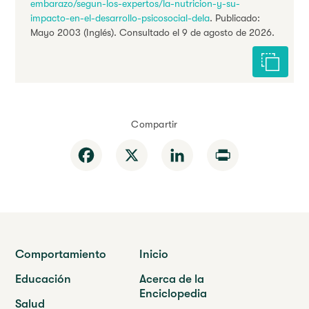
embarazo/segun-los-expertos/la-nutricion-y-su-
impacto-en-el-desarrollo-psicosocial-dela
. Publicado:
Mayo 2003 (Inglés). Consultado el 9 de agosto de 2026.
Citar est
Compartir
Facebook
X
LinkedIn
Print
Comportamiento
Inicio
Educación
Acerca de la
Enciclopedia
Salud