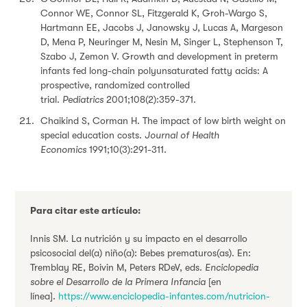
Connor WE, Connor SL, Fitzgerald K, Groh-Wargo S,
Hartmann EE, Jacobs J, Janowsky J, Lucas A, Margeson
D, Mena P, Neuringer M, Nesin M, Singer L, Stephenson T,
Szabo J, Zemon V. Growth and development in preterm
infants fed long-chain polyunsaturated fatty acids: A
prospective, randomized controlled
trial.
Pediatrics
2001;108(2):359-371.
Chaikind S, Corman H. The impact of low birth weight on
special education costs.
Journal of Health
Economics
1991;10(3):291-311.
Para citar este artículo:
Innis SM. La nutrición y su impacto en el desarrollo
psicosocial del(a) niño(a): Bebes prematuros(as). En:
Tremblay RE, Boivin M, Peters RDeV, eds.
Enciclopedia
sobre el Desarrollo de la Primera Infancia
[en
línea].
https://www.enciclopedia-infantes.com/nutricion-