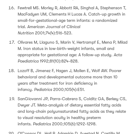
Fewtrell MS. Morley R, Abbott RA, Singhal A, Stephenson T,
MacFadyen UM, Clements H Lucas A. Catch-up growth in
small-for-gestational-age term infants: a randomized
trial.
American Journal of Clinical
Nutrition
2001;74(4):516-523.
Olivares M, Llaguno S, Marin V, Hertrampf E, Mena P, Milad
M. Iron status in low-birth-weight infants, small and
appropriate for gestational age: A follow-up study.
Acta
Paediatrica
1992;81(10):824-828.
Lozoff B, Jimenez F, Hagen J, Mollen E, Wolf AW. Poorer
behavioral and developmental outcome more than 10
years after treatment for iron deficiency in
infancy.
Pediatrics
2000;105(4):E51.
SanGiovanni JP, Parra-Cabrera S, Colditz GA, Berkey CS,
Dwyer JT. Meta-analysis of dietary essential fatty acids
and long-chain polyunsaturated fatty acids as they relate
to visual resolution acuity in healthy preterm
infants.
Pediatrics
2000;105(6):1292-1298.
O’Connor DL, Hall R, Adamkin D, Auestad N, Castillo M,