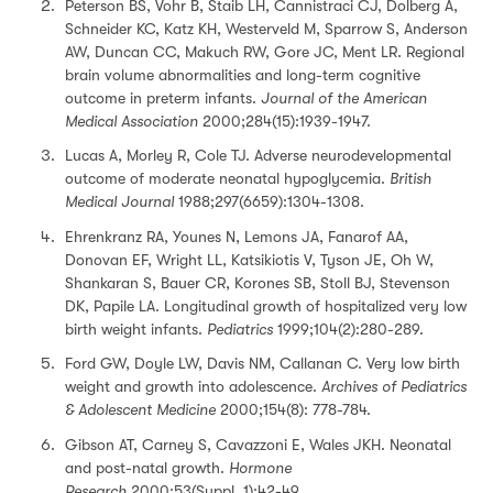
Peterson BS, Vohr B, Staib LH, Cannistraci CJ, Dolberg A,
Schneider KC, Katz KH, Westerveld M, Sparrow S, Anderson
AW, Duncan CC, Makuch RW, Gore JC, Ment LR. Regional
brain volume abnormalities and long-term cognitive
outcome in preterm infants.
Journal of the American
Medical Association
2000;284(15):1939-1947.
Lucas A, Morley R, Cole TJ. Adverse neurodevelopmental
outcome of moderate neonatal hypoglycemia.
British
Medical Journal
1988;297(6659):1304-1308.
Ehrenkranz RA, Younes N, Lemons JA, Fanarof AA,
Donovan EF, Wright LL, Katsikiotis V, Tyson JE, Oh W,
Shankaran S, Bauer CR, Korones SB, Stoll BJ, Stevenson
DK, Papile LA. Longitudinal growth of hospitalized very low
birth weight infants.
Pediatrics
1999;104(2):280-289.
Ford GW, Doyle LW, Davis NM, Callanan C. Very low birth
weight and growth into adolescence.
Archives of Pediatrics
& Adolescent Medicine
2000;154(8): 778-784.
Gibson AT, Carney S, Cavazzoni E, Wales JKH. Neonatal
and post-natal growth.
Hormone
Research
2000;53(Suppl. 1):42-49.