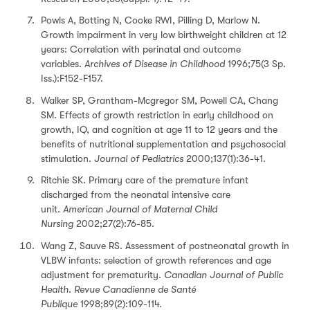
Powls A, Botting N, Cooke RWI, Pilling D, Marlow N.
Growth impairment in very low birthweight children at 12
years: Correlation with perinatal and outcome
variables.
Archives of Disease in Childhood
1996;75(3 Sp.
Iss.):F152-F157.
Walker SP, Grantham-Mcgregor SM, Powell CA, Chang
SM. Effects of growth restriction in early childhood on
growth, IQ, and cognition at age 11 to 12 years and the
benefits of nutritional supplementation and psychosocial
stimulation.
Journal of Pediatrics
2000;137(1):36-41.
Ritchie SK. Primary care of the premature infant
discharged from the neonatal intensive care
unit.
American Journal of Maternal Child
Nursing
2002;27(2):76-85.
Wang Z, Sauve RS. Assessment of postneonatal growth in
VLBW infants: selection of growth references and age
adjustment for prematurity.
Canadian Journal of Public
Health.
Revue Canadienne de Santé
Publique
1998;89(2):109-114.