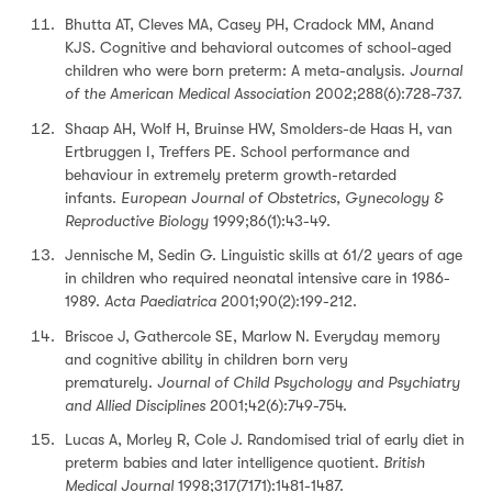
Bhutta AT, Cleves MA, Casey PH, Cradock MM, Anand
KJS. Cognitive and behavioral outcomes of school-aged
children who were born preterm: A meta-analysis.
Journal
of the American Medical Association
2002;288(6):728-737.
Shaap AH, Wolf H, Bruinse HW, Smolders-de Haas H, van
Ertbruggen I, Treffers PE. School performance and
behaviour in extremely preterm growth-retarded
infants.
European Journal of Obstetrics, Gynecology &
Reproductive Biology
1999;86(1):43-49.
Jennische M, Sedin G. Linguistic skills at 61/2 years of age
in children who required neonatal intensive care in 1986-
1989.
Acta Paediatrica
2001;90(2):199-212.
Briscoe J, Gathercole SE, Marlow N. Everyday memory
and cognitive ability in children born very
prematurely.
Journal of Child Psychology and Psychiatry
and Allied Disciplines
2001;42(6):749-754.
Lucas A, Morley R, Cole J. Randomised trial of early diet in
preterm babies and later intelligence quotient.
British
Medical Journal
1998;317(7171):1481-1487.