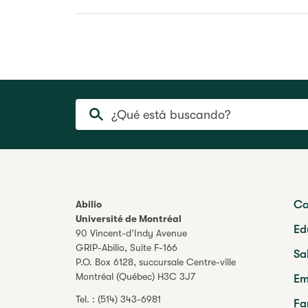
¿Qué está buscando?
Co
Abilio
Université de Montréal
Ed
90 Vincent-d’Indy Avenue
GRIP-Abilio,
Suite F-166
Sa
P.O. Box 6128, succursale Centre-ville
Montréal (Québec) H3C 3J7
Em
Tel. :
(514) 343-6981
Fa