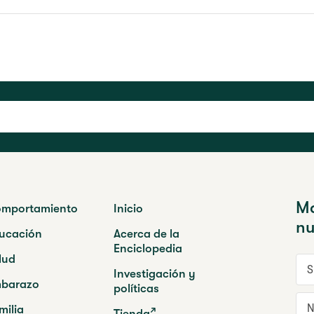
Ma
mportamiento
Inicio
nu
ucación
Acerca de la
Enciclopedia
lud
Su 
Investigación y
barazo
políticas
No
milia
Tienda