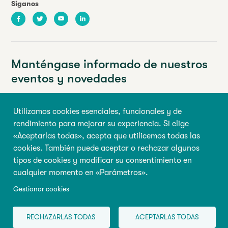
Síganos
Facebook
Twitter
Youtube
LinkedIn
Manténgase informado de nuestros
eventos y novedades
Su dirección de correo electrónico
Utilizamos cookies esenciales, funcionales y de
rendimiento para mejorar su experiencia. Si elige
Nombre de pila
Apellido
«Aceptarlas todas», acepta que utilicemos todas las
cookies. También puede aceptar o rechazar algunos
tipos de cookies y modificar su consentimiento en
Inscribirse
cualquier momento en «Parámetros».
Gestionar cookies
© 2026 Todos los derechos reservados, Abilio
Condiciones de
RECHAZARLAS TODAS
ACEPTARLAS TODAS
utilización
|
Gestionar cookies