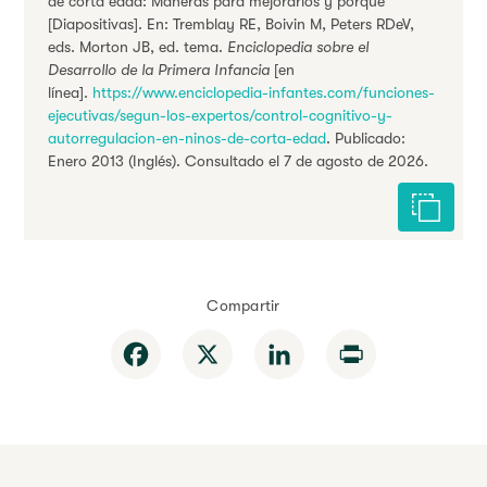
de corta edad: Maneras para mejorarlos y porqué
[Diapositivas]. En: Tremblay RE, Boivin M, Peters RDeV,
eds. Morton JB, ed. tema.
Enciclopedia sobre el
Desarrollo de la Primera Infancia
[en
línea].
https://www.enciclopedia-infantes.com/funciones-
ejecutivas/segun-los-expertos/control-cognitivo-y-
autorregulacion-en-ninos-de-corta-edad
. Publicado:
Enero 2013 (Inglés). Consultado el 7 de agosto de 2026.
Citar est
Compartir
Facebook
X
LinkedIn
Print