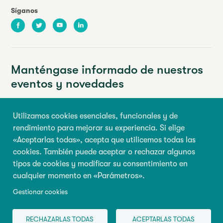
Síganos
Facebook
Twitter
Youtube
LinkedIn
Manténgase informado de nuestros
eventos y novedades
Su dirección de correo electrónico
Utilizamos cookies esenciales, funcionales y de
rendimiento para mejorar su experiencia. Si elige
Nombre de pila
Apellido
«Aceptarlas todas», acepta que utilicemos todas las
cookies. También puede aceptar o rechazar algunos
tipos de cookies y modificar su consentimiento en
Inscribirse
cualquier momento en «Parámetros».
Gestionar cookies
© 2026 Todos los derechos reservados, Abilio
Condiciones de
RECHAZARLAS TODAS
ACEPTARLAS TODAS