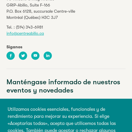
GRIP-Abilio,
Suite F-166
P.O. Box 6128, succursale Centre-ville
Montréal (Québec) H3C 3J7
Tel. :
(514) 343-6981
info@centreabilio.ca
Síganos
Facebook
Twitter
Youtube
LinkedIn
Manténgase informado de nuestros
eventos y novedades
Su dirección de correo electrónico
Utilizamos cookies esenciales, funcionales y de
rendimiento para mejorar su experiencia. Si elige
Nombre de pila
Apellido
«Aceptarlas todas», acepta que utilicemos todas las
cookies. También puede aceptar o rechazar algunos