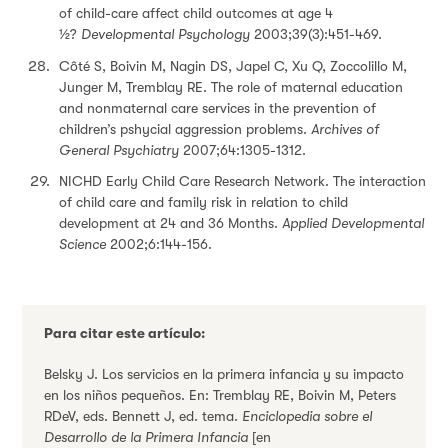
of child-care affect child outcomes at age 4
½?
Developmental Psychology
2003;39(3):451-469.
Côté S, Boivin M, Nagin DS, Japel C, Xu Q, Zoccolillo M,
Junger M, Tremblay RE. The role of maternal education
and nonmaternal care services in the prevention of
children’s pshycial aggression problems.
Archives of
General Psychiatry
2007;64:1305-1312.
NICHD Early Child Care Research Network. The interaction
of child care and family risk in relation to child
development at 24 and 36 Months.
Applied Developmental
Science
2002;6:144-156.
Para citar este artículo:
Belsky J. Los servicios en la primera infancia y su impacto
en los niños pequeños. En: Tremblay RE, Boivin M, Peters
RDeV, eds. Bennett J, ed. tema.
Enciclopedia sobre el
Desarrollo de la Primera Infancia
[en