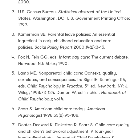
2000.
U.S. Census Bureau.
Statistical abstract of the United
States.
Washington, DC: U.S. Government Printing Office;
1999.
Kamerman SB. Parental leave policies: An essential
ingredient in early childhood education and care
policies.
Social Policy Report
2000;14(2):3-15.
Fox N, Fein GG, eds.
Infant day care: The current debate
.
Norwood, NJ: Ablex; 1990.
Lamb ME. Nonparental child care: Context, quality,
correlates, and consequences. In: Sigel IE, Renninger KA,
eds.
Child Psychology in Practice
. 5
ed. New York, NY: J.
th
Wiley; 1998:73-134. Damon W, ed-in-chief.
Handbook of
Child Psychology
; vol 4.
Scarr S. American child care today.
American
Psychologist
1998;53(2):95-108.
Deater-Deckard K, Pinkerton R, Scarr S. Child care quality
and children’s behavioral adjustment: A four-year
longitudinal study.
Journal of Child Psychology &