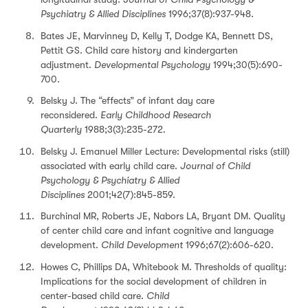
Psychiatry & Allied Disciplines
1996;37(8):937-948.
Bates JE, Marvinney D, Kelly T, Dodge KA, Bennett DS,
Pettit GS. Child care history and kindergarten
adjustment.
Developmental Psychology
1994;30(5):690-
700.
Belsky J. The “effects” of infant day care
reconsidered.
Early Childhood Research
Quarterly
1988;3(3):235-272.
Belsky J. Emanuel Miller Lecture: Developmental risks (still)
associated with early child care.
Journal of Child
Psychology & Psychiatry & Allied
Disciplines
2001;42(7):845-859.
Burchinal MR, Roberts JE, Nabors LA, Bryant DM. Quality
of center child care and infant cognitive and language
development.
Child Development
1996;67(2):606-620.
Howes C, Phillips DA, Whitebook M. Thresholds of quality:
Implications for the social development of children in
center-based child care.
Child