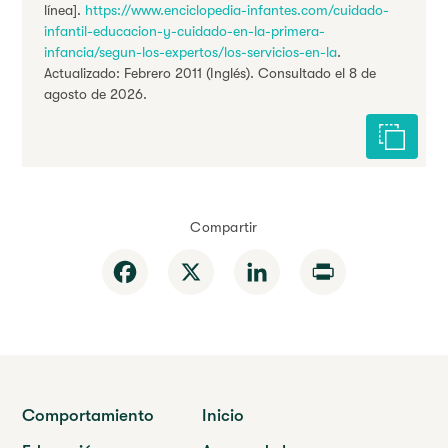
línea].
https://www.enciclopedia-infantes.com/cuidado-
infantil-educacion-y-cuidado-en-la-primera-
infancia/segun-los-expertos/los-servicios-en-la
.
Actualizado: Febrero 2011 (Inglés). Consultado el 8 de
agosto de 2026.
Citar est
Compartir
Facebook
X
LinkedIn
Print
Comportamiento
Inicio