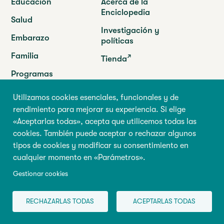
Educación
Acerca de la
Enciclopedia
Salud
Investigación y
Embarazo
políticas
Familia
Tienda
Programas
Utilizamos cookies esenciales, funcionales y de
Abilio
rendimiento para mejorar su experiencia. Si elige
Université de Montréal
«Aceptarlas todas», acepta que utilicemos todas las
90 Vincent-d’Indy Avenue
cookies. También puede aceptar o rechazar algunos
GRIP-Abilio,
Suite F-166
tipos de cookies y modificar su consentimiento en
P.O. Box 6128, succursale Centre-ville
cualquier momento en «Parámetros».
Montréal (Québec) H3C 3J7
Tel. :
Gestionar cookies
(514) 343-6981
info@centreabilio.ca
RECHAZARLAS TODAS
ACEPTARLAS TODAS
Síganos
Facebook
Twitter
Youtube
LinkedIn