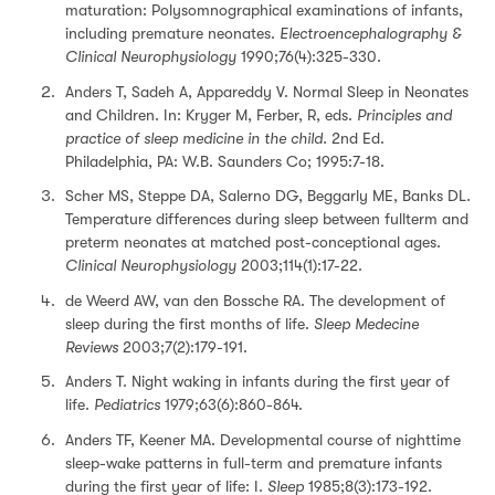
maturation: Polysomnographical examinations of infants,
including premature neonates.
Electroencephalography &
Clinical Neurophysiology
1990;76(4):325-330.
Anders T, Sadeh A, Appareddy V. Normal Sleep in Neonates
and Children. In: Kryger M, Ferber, R, eds.
Principles and
practice of sleep medicine in the child.
2nd Ed.
Philadelphia, PA: W.B. Saunders Co; 1995:7-18.
Scher MS, Steppe DA, Salerno DG, Beggarly ME, Banks DL.
Temperature differences during sleep between fullterm and
preterm neonates at matched post-conceptional ages.
Clinical Neurophysiology
2003;114(1):17-22.
de Weerd AW, van den Bossche RA. The development of
sleep during the first months of life.
Sleep Medecine
Reviews
2003;7(2):179-191.
Anders T. Night waking in infants during the first year of
life.
Pediatrics
1979;63(6):860-864.
Anders TF, Keener MA. Developmental course of nighttime
sleep-wake patterns in full-term and premature infants
during the first year of life: I.
Sleep
1985;8(3):173-192.