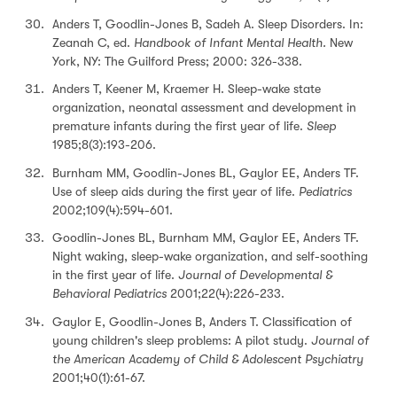
Anders T, Goodlin-Jones B, Sadeh A. Sleep Disorders. In:
Zeanah C, ed.
Handbook of Infant Mental Health.
New
York, NY: The Guilford Press; 2000: 326-338.
Anders T, Keener M, Kraemer H. Sleep-wake state
organization, neonatal assessment and development in
premature infants during the first year of life.
Sleep
1985;8(3):193-206.
Burnham MM, Goodlin-Jones BL, Gaylor EE, Anders TF.
Use of sleep aids during the first year of life.
Pediatrics
2002;109(4):594-601.
Goodlin-Jones BL, Burnham MM, Gaylor EE, Anders TF.
Night waking, sleep-wake organization, and self-soothing
in the first year of life.
Journal of Developmental &
Behavioral Pediatrics
2001;22(4):226-233.
Gaylor E, Goodlin-Jones B, Anders T. Classification of
young children's sleep problems: A pilot study.
Journal of
the American Academy of Child & Adolescent Psychiatry
2001;40(1):61-67.