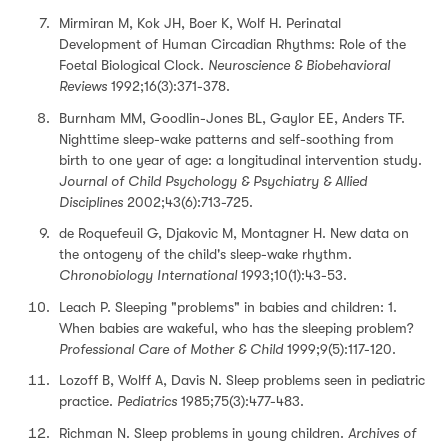
Mirmiran M, Kok JH, Boer K, Wolf H. Perinatal
Development of Human Circadian Rhythms: Role of the
Foetal Biological Clock.
Neuroscience & Biobehavioral
Reviews
1992;16(3):371-378.
Burnham MM, Goodlin-Jones BL, Gaylor EE, Anders TF.
Nighttime sleep-wake patterns and self-soothing from
birth to one year of age: a longitudinal intervention study.
Journal of Child Psychology & Psychiatry & Allied
Disciplines
2002;43(6):713-725.
de Roquefeuil G, Djakovic M, Montagner H. New data on
the ontogeny of the child's sleep-wake rhythm.
Chronobiology International
1993;10(1):43-53.
Leach P. Sleeping "problems" in babies and children: 1.
When babies are wakeful, who has the sleeping problem?
Professional Care of Mother & Child
1999;9(5):117-120.
Lozoff B, Wolff A, Davis N. Sleep problems seen in pediatric
practice.
Pediatrics
1985;75(3):477-483.
Richman N. Sleep problems in young children.
Archives of