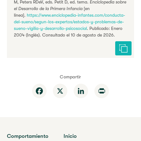
M, Peters RDeV, eds. Petit D, ed. tema.
Enciclopedia sobre
el Desarrollo de la Primera Infancia
[en
línea].
https://www.enciclopedia-infantes.com/conducta-
del-sueno/segun-los-expertos/estados-y-problemas-de-
sueno-vigilia-y-desarrollo-psicosocial
. Publicado: Enero
2004 (Inglés). Consultado el 10 de agosto de 2026.
Citar est
Compartir
Facebook
X
LinkedIn
Print
Comportamiento
Inicio