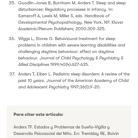
Goodlin-Jones B, Burnham M, Anders T. Sleep and sleep
disturbances: Regulatory processes in infancy. In:
Sameroff A, Lewis M, Miller S, eds.
Handbook of
Developmental Psychopathology.
New York, NY: Kluver
Academic/Plenum Publishers; 2000:309-325.
Wiggs L, Stores G. Behavioural treatment for sleep
problems in children with severe learning disabilities and
challenging daytime behaviour: effect on daytime
behaviour.
Journal of Child Psychology & Psychiatry &
Allied Disciplines
1999;40(4):627-635.
Anders T, Eiben L. Pediatric sleep disorders: A review of the
past 10 years.
Journal of the American Academy of Child
and Adolescent Psychiatry
1997;36(1):9-20.
Para citar este artículo:
Anders TF. Estados y Problemas de Sueño-Vigilia y
Desarrollo Psicosocial del Niño. En: Tremblay RE, Boivin