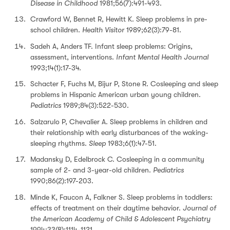
Disease in Childhood
1981;56(7):491-493.
Crawford W, Bennet R, Hewitt K. Sleep problems in pre-
school children.
Health Visitor
1989;62(3):79-81.
Sadeh A, Anders TF. Infant sleep problems: Origins,
assessment, interventions.
Infant Mental Health Journal
1993;14(1):17-34.
Schacter F, Fuchs M, Bijur P, Stone R. Cosleeping and sleep
problems in Hispanic American urban young children.
Pediatrics
1989;84(3):522-530.
Salzarulo P, Chevalier A. Sleep problems in children and
their relationship with early disturbances of the waking-
sleeping rhythms.
Sleep
1983;6(1):47-51.
Madansky D, Edelbrock C. Cosleeping in a community
sample of 2- and 3-year-old children.
Pediatrics
1990;86(2):197-203.
Minde K, Faucon A, Falkner S. Sleep problems in toddlers:
effects of treatment on their daytime behavior.
Journal of
the American Academy of Child & Adolescent Psychiatry
1994;33(8):1114-1121.