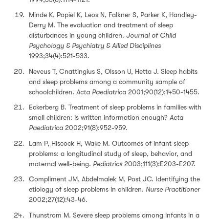
Minde K, Popiel K, Leos N, Falkner S, Parker K, Handley-
Derry M. The evaluation and treatment of sleep
disturbances in young children.
Journal of Child
Psychology & Psychiatry & Allied Disciplines
1993;34(4):521-533.
Neveus T, Cnattingius S, Olsson U, Hetta J. Sleep habits
and sleep problems among a community sample of
schoolchildren.
Acta Paediatrica
2001;90(12):1450-1455.
Eckerberg B. Treatment of sleep problems in families with
small children: is written information enough?
Acta
Paediatrica
2002;91(8):952-959.
Lam P, Hiscock H, Wake M. Outcomes of infant sleep
problems: a longitudinal study of sleep, behavior, and
maternal well-being.
Pediatrics
2003;111(3):E203-E207.
Compliment JM, Abdelmalek M, Post JC. Identifying the
etiology of sleep problems in children.
Nurse Practitioner
2002;27(12):43-46.
Thunstrom M. Severe sleep problems among infants in a