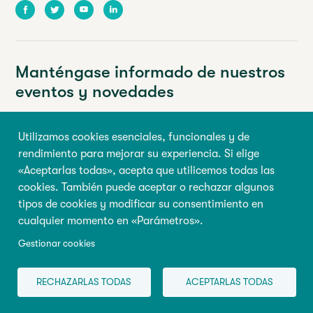
Facebook
Twitter
Youtube
LinkedIn
Manténgase informado de nuestros
eventos y novedades
Su dirección de correo electrónico
Utilizamos cookies esenciales, funcionales y de
rendimiento para mejorar su experiencia. Si elige
Nombre de pila
Apellido
«Aceptarlas todas», acepta que utilicemos todas las
cookies. También puede aceptar o rechazar algunos
tipos de cookies y modificar su consentimiento en
Inscribirse
cualquier momento en «Parámetros».
Gestionar cookies
© 2026 Todos los derechos reservados, Abilio
Condiciones de
RECHAZARLAS TODAS
ACEPTARLAS TODAS
utilización
|
Gestionar cookies