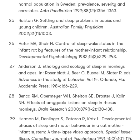
normal population in Sweden: prevalence, severity and
correlates.
Acta Paediatrica
1999;88(12):1356-1363.
Ralston G. Settling and sleep problems in babies and
young children.
Australian Family Physician
2002;31(11):1003.
Hofer MA, Shair H. Control of sleep-wake states in the
infant rat by features of the mother-infant relationship.
Developmental Psychobiology
1982;15(3):229-243.
Anderson J. Ethology and ecology of sleep in monkeys
and apes. In: Rosenblatt J, Beer C, Busnel M, Slater P, eds.
Advances in the study of behavior.
Vol 14. Orlando, Fla:
Academic Press; 1984:166-229.
Benca RM, Obermeyer WH, Shelton SE, Droster J, Kalin
NH. Effects of amygdala lesions on sleep in rhesus
monkeys.
Brain Research
2000;879(1-2):130-138.
Herman M, Denlinger S, Patarca R, Katz L. Developmental
phases of sleep and motor behaviour in a cat mother-
infant system: A time-lapse video approach.
Special Issue:
Sleep. Canadian Journal of Psychology
1991;45(2):101-114.