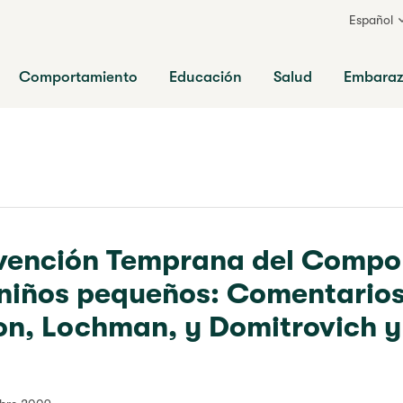
Español
ia
Comportamiento
Educación
Salud
Embara
evención Temprana del Compo
 niños pequeños: Comentario
on, Lochman, y Domitrovich 