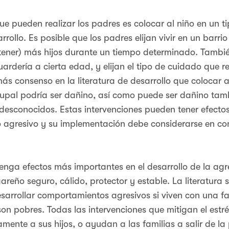
e pueden realizar los padres es colocar al niño en un ti
rollo. Es posible que los padres elijan vivir en un barrio
o tener) más hijos durante un tiempo determinado. Tambi
uardería a cierta edad, y elijan el tipo de cuidado que r
z más consenso en la literatura de desarrollo que coloc
upal podría ser dañino, así como puede ser dañino tam
esconocidos. Estas intervenciones pueden tener efectos 
 agresivo y su implementación debe considerarse en con
tenga efectos más importantes en el desarrollo de la agre
eño seguro, cálido, protector y estable. La literatura s
desarrollar comportamientos agresivos si viven con una fa
son pobres. Todas las intervenciones que mitigan el estr
amente a sus hijos, o ayudan a las familias a salir de la