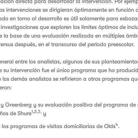
ión directa para desarrollar la intervención. Por ejempl
as intervenciones se dirigieran óptimamente en función 
ado en torno al desarrollo es útil solamente para esboz
 investigaciones que exploren los límites óptimos de inc
re la base de una evaluación realizada en múltiples ámbit
ersus después, en el transcurso del período preescolar.
ral entre los analistas, algunos de sus planteamientos
 su intervención fue
el único
programa que ha producido
 los demás analistas se refirieron a otros programas qu
ueron:
h y Greenberg y su evaluación positiva del programa de
1,2,3,
iños de Shure
y
4
 los programas de visitas domiciliarias de Olds
.