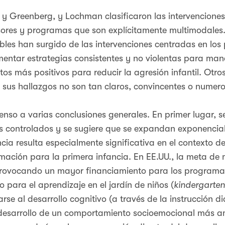
 y Greenberg, y Lochman clasificaron las intervencione
fesores y programas que son explícitamente multimodales
bles han surgido de las intervenciones centradas en lo
entar estrategias consistentes y no violentas para ma
ctos más positivos para reducir la agresión infantil. Ot
o sus hallazgos no son tan claros, convincentes o numero
enso a varias conclusiones generales. En primer lugar, 
 controlados y se sugiere que se expandan exponencial
a resulta especialmente significativa en el contexto de
mación para la primera infancia. En EE.UU., la meta de 
 provocando un mayor financiamiento para los programa
o para el aprendizaje en el jardín de niños (
kindergarten
rse al desarrollo cognitivo (a través de la instrucción d
l desarrollo de un comportamiento socioemocional más 