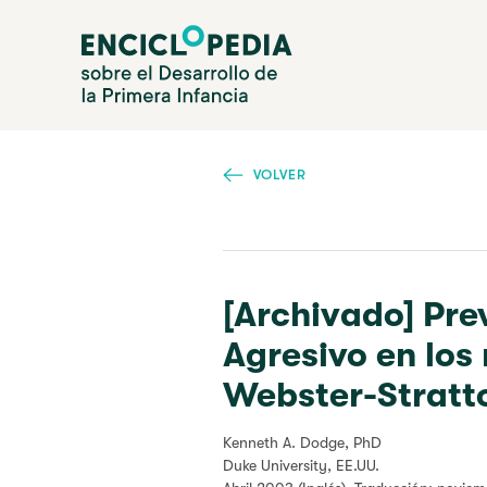
Pasar
Enciclopedia sobre el Desarrollo de la Primera Infanc
al
contenido
principal
VOLVER
[Archivado] Pr
Agresivo en los
Webster-Stratt
Kenneth A. Dodge, PhD
Duke University, EE.UU.