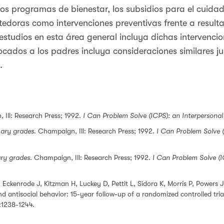
 los programas de bienestar, los subsidios para el cuidado
edoras como intervenciones preventivas frente a resulta
studios en esta área general incluya dichas intervencion
ados a los padres incluya consideraciones similares ju
.
 Ill: Research Press; 1992.
I Can Problem Solve (ICPS): an Interpersona
mary grades
. Champaign, Ill: Research Press; 1992.
I Can Problem Solve (
ry grades.
Champaign, Ill: Research Press; 1992.
I Can Problem Solve (I
 Eckenrode J, Kitzman H, Luckey D, Pettit L, Sidora K, Morris P, Powers 
and antisocial behavior: 15-year follow-up of a randomized controlled tria
:1238-1244.