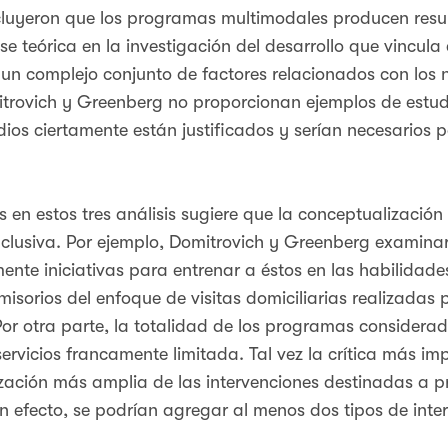
luyeron que los programas multimodales producen resu
e teórica en la investigación del desarrollo que vincula e
n complejo conjunto de factores relacionados con los ni
itrovich y Greenberg no proporcionan ejemplos de est
dios ciertamente están justificados y serían necesarios 
n estos tres análisis sugiere que la conceptualización d
nclusiva. Por ejemplo, Domitrovich y Greenberg examin
mente iniciativas para entrenar a éstos en las habilidad
isorios del enfoque de visitas domiciliarias realizadas 
r otra parte, la totalidad de los programas considerad
rvicios francamente limitada. Tal vez la crítica más imp
ación más amplia de las intervenciones destinadas a p
 efecto, se podrían agregar al menos dos tipos de inter