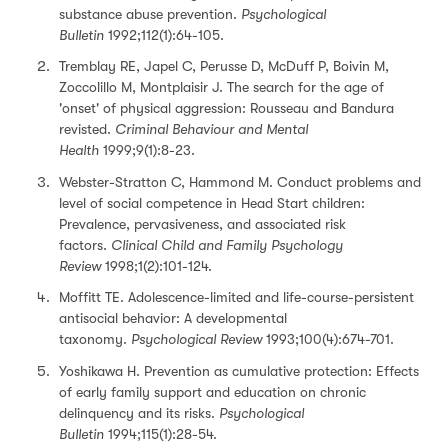
substance abuse prevention.
Psychological
Bulletin
1992;112(1):64-105.
Tremblay RE, Japel C, Perusse D, McDuff P, Boivin M,
Zoccolillo M, Montplaisir J. The search for the age of
'onset' of physical aggression: Rousseau and Bandura
revisted.
Criminal Behaviour and Mental
Health
1999;9(1):8-23.
Webster-Stratton C, Hammond M. Conduct problems and
level of social competence in Head Start children:
Prevalence, pervasiveness, and associated risk
factors.
Clinical Child and Family Psychology
Review
1998;1(2):101-124.
Moffitt TE. Adolescence-limited and life-course-persistent
antisocial behavior: A developmental
taxonomy.
Psychological Review
1993;100(4):674-701.
Yoshikawa H. Prevention as cumulative protection: Effects
of early family support and education on chronic
delinquency and its risks.
Psychological
Bulletin
1994;115(1):28-54.