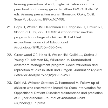
Primary prevention of early high-risk behaviors in the
preschool and primary years. In: Albee GW, Gullotta TP,
eds.
Primary prevention works
. Thousand Oaks, Calif:
Sage Publications; 1997;6:167-188.
Hops H, Walker HM, Fleischman DH, Nagoshi JT, Omura RT,
Skindrud K, Taylor J. CLASS: A standardized in-class
program for acting-out children. II. Field test
evaluations.
Journal of Educational
Psychology
1978;70(4):636-644.
Greenwood CR, Hops H, Walker HM, Guild JJ, Stokes J,
Young KR, Keleman KS, Willardson M. Standardized
classroom management program: Social validation and
replication studies in Utah and Oregon.
Journal of Applied
Behavior Analysis
1979;12(2):235-253.
Reid MJ, Webster-Stratton C, Hammond M. Follow-up of
children who received the Incredible Years Intervention for
Oppositional Defiant Disorder: Maintenance and prediction
of 2-year outcome.
Journal of Abnormal Child
Psychology.
In press.