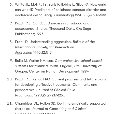
White JL, Moffitt TE, Earls F, Robins L, Silva PA. How early
can we tell? Predictors of childhood conduct disorder and
adolescent delinquency.
Criminology
1990;28(4):507-533.
Kazdin AE.
Conduct disorders in childhood and
adolescence
. 2nd ed. Thousand Oaks, CA: Sage
Publications; 1995.
Eron LD. Understanding aggression.
Bulletin of the
International Society for Research on
Aggression
1990;12:5-9.
Bullis M, Walker HM, eds.
Comprehensive school-based
systems for troubled youth
. Eugene, Ore: University of
Oregon, Center on Human Development; 1994.
Kazdin AE, Kendall PC. Current progress and future plans
for developing effective treatments: Comments and
perspectives.
Journal of Clinical Child
Psychology
1998;27(2):217-226.
Chambless DL, Hollon SD. Defining empirically supported
therapies.
Journal of Consulting and Clinical
Psychology
1998;66(1):7-18.