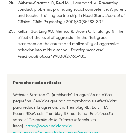
Webster-Stratton C, Reid MJ, Hammond M. Preventing
conduct problems, promoting social competence: A parent
and teacher training partnership in Head Start.
Journal of
Clinical Child Psychology
2001;30(3):283-302.
Kellam SG, Ling XG, Merisca R, Brown CH, Ialongo N. The
effect of the level of aggression in the first grade
classroom on the course and malleability of aggressive
behavior into middle school.
Development and
Psychopathology
1998;10(2):165-185.
Para citar este artículo:
Webster-Stratton C. [Archivado] La agresión en niños
pequeños. Servicios que han comprobado su efectividad
para reducir la agresión. En: Tremblay RE, Boivin M,
Peters RDeV, eds. Tremblay RE, ed. tema.
Enciclopedia
sobre el Desarrollo de la Primera Infancia
[en
línea].
https://www.enciclopedia-
infantes.com/agresividad-agresion/segun-los-