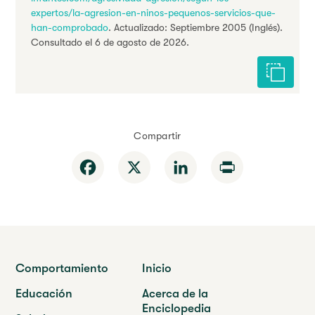
expertos/la-agresion-en-ninos-pequenos-servicios-que-
han-comprobado
. Actualizado: Septiembre 2005 (Inglés).
Consultado el 6 de agosto de 2026.
Citar est
Compartir
Facebook
X
LinkedIn
Print
Comportamiento
Inicio
Educación
Acerca de la
Enciclopedia