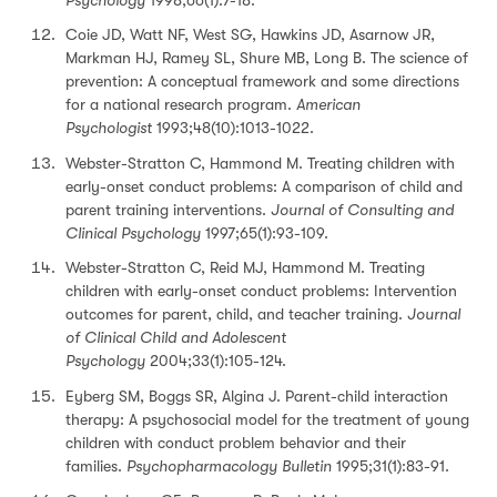
Coie JD, Watt NF, West SG, Hawkins JD, Asarnow JR,
Markman HJ, Ramey SL, Shure MB, Long B. The science of
prevention: A conceptual framework and some directions
for a national research program.
American
Psychologist
1993;48(10):1013-1022.
Webster-Stratton C, Hammond M. Treating children with
early-onset conduct problems: A comparison of child and
parent training interventions.
Journal of Consulting and
Clinical Psychology
1997;65(1):93-109.
Webster-Stratton C, Reid MJ, Hammond M. Treating
children with early-onset conduct problems: Intervention
outcomes for parent, child, and teacher training.
Journal
of Clinical Child and Adolescent
Psychology
2004;33(1):105-124.
Eyberg SM, Boggs SR, Algina J. Parent-child interaction
therapy: A psychosocial model for the treatment of young
children with conduct problem behavior and their
families.
Psychopharmacology Bulletin
1995;31(1):83-91.