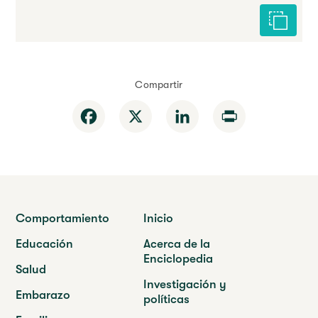
Citar est
Compartir
Facebook
X
LinkedIn
Print
Comportamiento
Inicio
Educación
Acerca de la
Enciclopedia
Salud
Investigación y
Embarazo
políticas